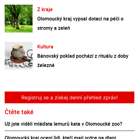
Z kraje
Olomoucký kraj vypsal dotaci na péči o
stromy a zeleň
Kultura
Bánovský poklad pochází z rituálu z doby
železné
Registruj se a získej denní přehled zpráv!
Čtěte také
Už jste viděli mláďata lemurů kata v Olomoucké zoo?
Olomoucký kraj ocení lidi, kteří mají srdce na dlani