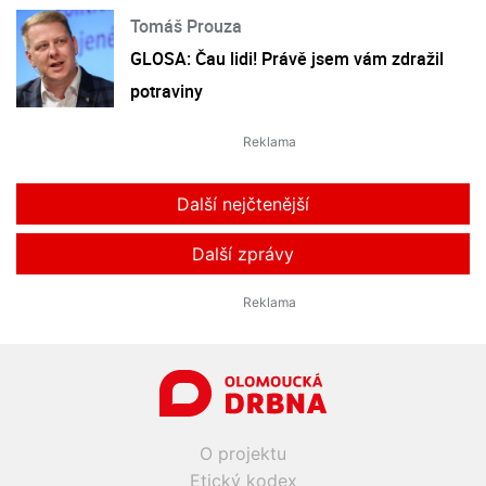
Tomáš Prouza
GLOSA: Čau lidi! Právě jsem vám zdražil
potraviny
Další nejčtenější
Další zprávy
O projektu
Etický kodex