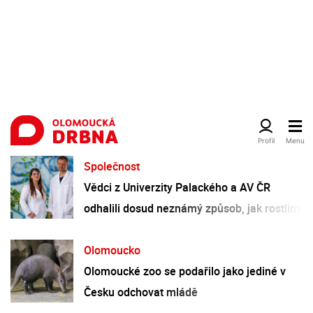
Společnost
Vědci z Univerzity Palackého a AV ČR
odhalili dosud neznámý způsob, jak rostliny
řídí tvorbu a dopravu svých hormonů
Olomoucko
Olomoucké zoo se podařilo jako jediné v
Česku odchovat mládě