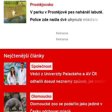
Prostějovsko
V parku v Prostějově pes naháněl labutě.
Police zde našla dvě uhynulá mláďata
Nejčtenější články
Společnost
Vědci z Univerzity Palackého a AV ČR
odhalili dosud neznámý způsob, jak rostliny
řídí tvorbu a dopravu svých hormonů
Olomoucko
Olomoucké zoo se podařilo jako jediné v
Česku odchovat mládě