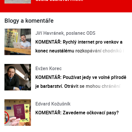
Blogy a komentáře
Jiří Havránek, poslanec ODS
KOMENTÁŘ: Rychlý internet pro venkov a
konec neustálému rozkopávání chodníků i
silnic? To všechno již brzy
Evžen Korec
KOMENTÁŘ: Používat jedy ve volné přírodě
je barbarství. Otrávit se mohou chránění
živočichové i mazlíčci
Edvard Kožušník
KOMENTÁŘ: Zavedeme očkovací pasy?