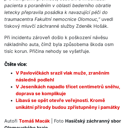
pacienta s poraněním v oblasti bederního obratle
letecky přepravila posádka k navazující péči do
traumacentra Fakultní nemocnice Olomouc,“
uvedl
tiskový mluvčí záchranné služby Zdeněk Hošák.
Při incidentu zároveň došlo k poškození návěsu
nákladního auta, čímž byla způsobema škoda osm
tisíc korun. Příčina nehody se vyšetřuje.
Čtěte více:
V Pavlovičkách srazil vlak muže, zraněním
následně podlehl
V Jeseníkách napadlo třicet centimetrů sněhu,
doprava se komplikuje
Libavá se opět otevře veřejnosti. Kromě
unikátní přírody budou zpřístupněny i památky
Autoři
Tomáš Macák
| Foto
Hasičský záchranný sbor
Olomouckého kraje