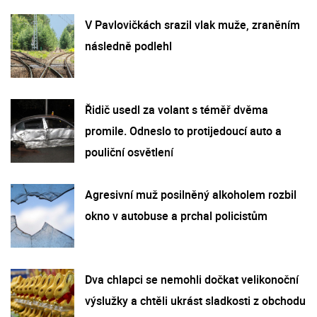
V Pavlovičkách srazil vlak muže, zraněním
následně podlehl
Řidič usedl za volant s téměř dvěma
promile. Odneslo to protijedoucí auto a
pouliční osvětlení
Agresivní muž posilněný alkoholem rozbil
okno v autobuse a prchal policistům
Dva chlapci se nemohli dočkat velikonoční
výslužky a chtěli ukrást sladkosti z obchodu