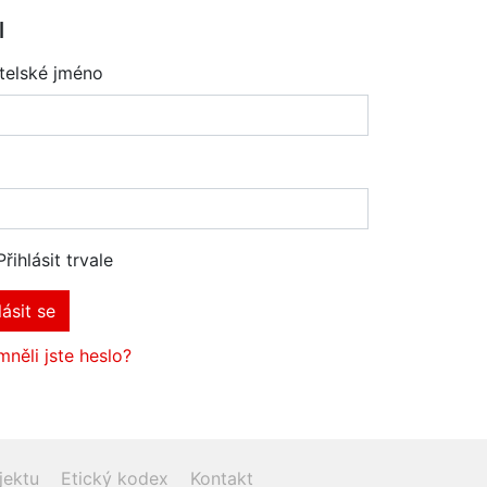
l
telské jméno
Přihlásit trvale
lásit se
něli jste heslo?
jektu
Etický kodex
Kontakt