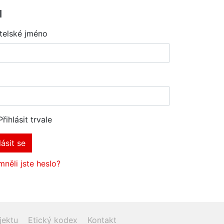
l
telské jméno
Přihlásit trvale
lásit se
něli jste heslo?
jektu
Etický kodex
Kontakt