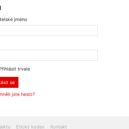
l
telské jméno
Přihlásit trvale
lásit se
něli jste heslo?
jektu
Etický kodex
Kontakt