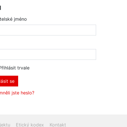
l
telské jméno
Přihlásit trvale
lásit se
něli jste heslo?
jektu
Etický kodex
Kontakt