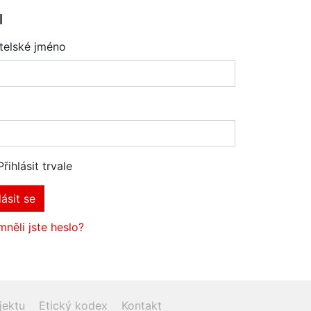
l
telské jméno
Přihlásit trvale
lásit se
něli jste heslo?
jektu
Etický kodex
Kontakt