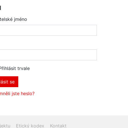
l
telské jméno
Přihlásit trvale
lásit se
něli jste heslo?
jektu
Etický kodex
Kontakt