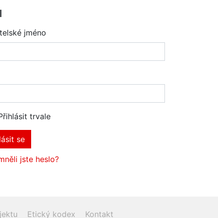
l
telské jméno
Přihlásit trvale
lásit se
něli jste heslo?
jektu
Etický kodex
Kontakt