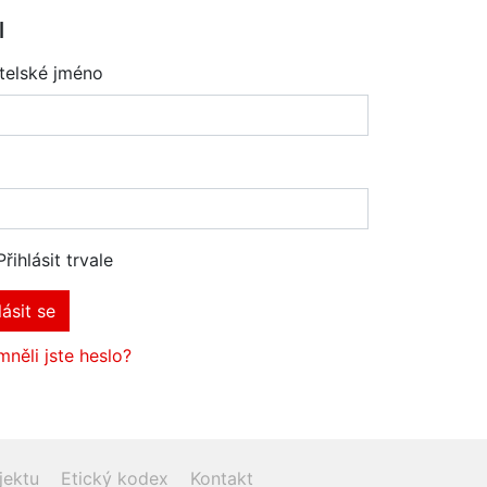
l
telské jméno
Přihlásit trvale
lásit se
něli jste heslo?
jektu
Etický kodex
Kontakt