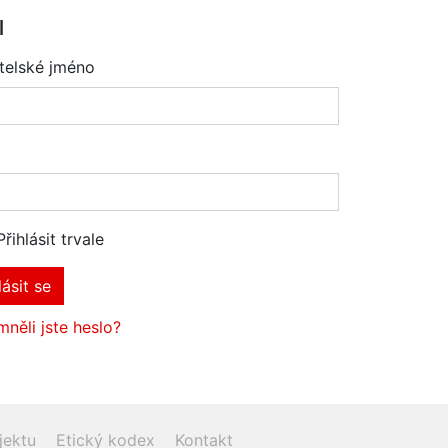
l
telské jméno
Přihlásit trvale
lásit se
něli jste heslo?
jektu
Etický kodex
Kontakt