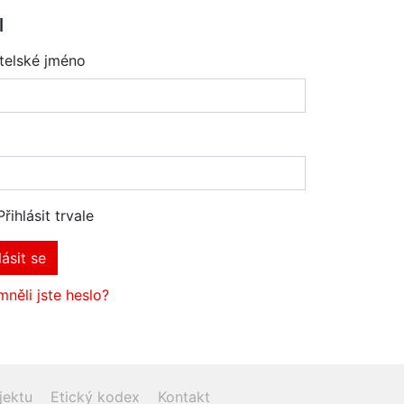
l
telské jméno
Přihlásit trvale
lásit se
něli jste heslo?
jektu
Etický kodex
Kontakt