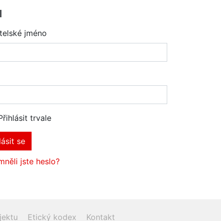
l
telské jméno
Přihlásit trvale
lásit se
něli jste heslo?
jektu
Etický kodex
Kontakt