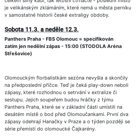
celkem silný kádr, tak letošní čtrnácté - poslední místo
je velikánským zklámáním, které nemá u města perníku
v samostatné historii české extraligy obdoby.
Sobota 11.3. a neděle 12.3.
Panthers Praha - FBS Olomouc = specifikován
zatím jen nedělní zápas - 15:00 (STODOLA Aréna
Střešovice)
Olomouckým florbalistkám sezóna nevyšla a skončily
na předposlední příčce. Teď je čeká play-down neboli
zápasy, které rozhodnou o setrvání v extralize či
sestupu. Jejich soupeřem budou hráčky z týmu
Panthers Praha, které se v základní části umístili na
desátém místě o bod před Olomoučankami. První dva
zápasy odehrají Hanačky v Praze a o týden později se
série přemístí do olomoucké Čajkarény.