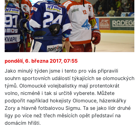
pondělí, 6. března 2017, 07:55
Jako minulý týden jsme i tento pro vás připravili
souhrn sportovních událostí týkajících se olomouckých
týmů. Olomoucké volejbalistky mají protentokrát
volno, nicméně i tak si určitě vyberete. Můžete
podpořit například hokejisty Olomouce, házenkářky
Zory a hlavně fotbalovou Sigmu. Ta se jako lídr druhé
ligy po více než třech měsících opět představí na
domácím hřišti.