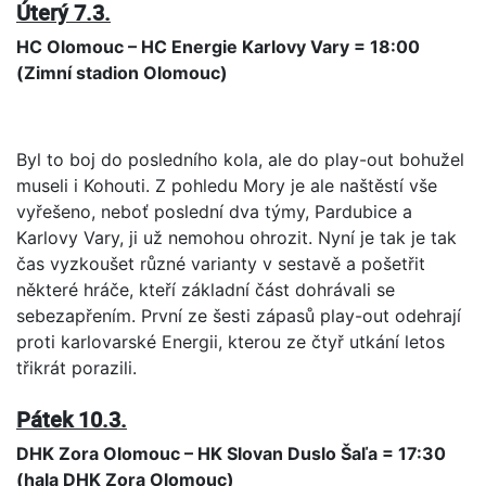
Úterý 7.3.
HC Olomouc – HC Energie Karlovy Vary = 18:00
(Zimní stadion Olomouc)
Byl to boj do posledního kola, ale do play-out bohužel
museli i Kohouti. Z pohledu Mory je ale naštěstí vše
vyřešeno, neboť poslední dva týmy, Pardubice a
Karlovy Vary, ji už nemohou ohrozit. Nyní je tak je tak
čas vyzkoušet různé varianty v sestavě a pošetřit
některé hráče, kteří základní část dohrávali se
sebezapřením. První ze šesti zápasů play-out odehrají
proti karlovarské Energii, kterou ze čtyř utkání letos
třikrát porazili.
Pátek 10.3.
DHK Zora Olomouc – HK Slovan Duslo Šaľa = 17:30
(hala DHK Zora Olomouc)