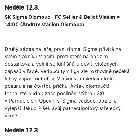
Neděle 12.3.
SK Sigma Olomouc –
FC Sellier & Bellot Vlašim =
14:00 (Andrův stadion Olomouc)
Druhý zápas na jaře, první doma. Sigma přivítá na
svém trávníku Vlašim, proti které na podzim
odstartovala velmi solidní šňůru devíti vítězných
zápasů v řadě. Vedoucí tým ligy ale rozhodně nečeká
lehký zápas, neboť se Vlašim v posledním kole
posunula na čtvrtou příčku. Avšak olomoučtí
fotbalisté budou zase posilněni výhrou 3:0
v Pardubicích. Upevní si Sigma vedoucí pozici a
vylepší Jakub Plšek svůj patnáctigólový střelecký
účet?
Neděle 12.3.