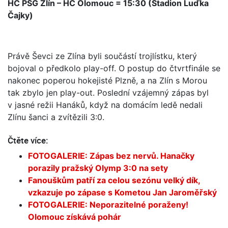
HC PSG Zlín – HC Olomouc = 15:30 (Stadion Luďka
Čajky)
Právě Ševci ze Zlína byli součástí trojlístku, který
bojoval o předkolo play-off. O postup do čtvrtfinále se
nakonec poperou hokejisté Plzně, a na Zlín s Morou
tak zbylo jen play-out. Poslední vzájemný zápas byl
v jasné režii Hanáků, když na domácím ledě nedali
Zlínu šanci a zvítězili 3:0.
Čtěte více:
FOTOGALERIE: Zápas bez nervů. Hanačky
porazily pražský Olymp 3:0 na sety
Fanouškům patří za celou sezónu velký dík,
vzkazuje po zápase s Kometou Jan Jaroměřský
FOTOGALERIE: Neporazitelné poraženy!
Olomouc získává pohár