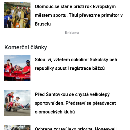
Olomouc se stane příští rok Evropským
městem sportu. Titul převezme primátor v
Bruselu
Komerční články
Silou lví, vzletem sokolím! Sokolský běh
republiky spustil registrace běžců
Před Šantovkou se chystá velkolepý
sportovní den. Představí se pětadvacet
olomouckých klubů
Ochrana zdraví jako priorita. Honeywell