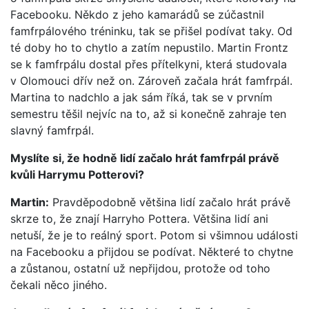
Facebooku. Někdo z jeho kamarádů se zúčastnil
famfrpálového tréninku, tak se přišel podívat taky. Od
té doby ho to chytlo a zatím nepustilo. Martin Frontz
se k famfrpálu dostal přes přítelkyni, která studovala
v Olomouci dřív než on. Zároveň začala hrát famfrpál.
Martina to nadchlo a jak sám říká, tak se v prvním
semestru těšil nejvíc na to, až si konečně zahraje ten
slavný famfrpál.
Myslíte si, že hodně lidí začalo hrát famfrpál právě
kvůli Harrymu Potterovi?
Martin:
Pravděpodobně většina lidí začalo hrát právě
skrze to, že znají Harryho Pottera. Většina lidí ani
netuší, že je to reálný sport. Potom si všimnou události
na Facebooku a přijdou se podívat. Některé to chytne
a zůstanou, ostatní už nepřijdou, protože od toho
čekali něco jiného.