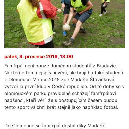
pátek, 9. prosince 2016, 13:00
Famfrpál není pouze doménou studentů z Bradavic.
Někteří o tom nejspíš nevědí, ale hrají ho také studenti
z Olomouce. V roce 2015 zde Markéta Šťovíčková
vytvořila první klub v České republice. Od té doby se v
olomouckém parku pravidelně scházejí famfrpáloví
nadšenci, kteří věří, že s postupujícím časem budou
tento sport všichni brát stejně jako například fotbal.
Do Olomouce se famfrpál dostal díky Markétě