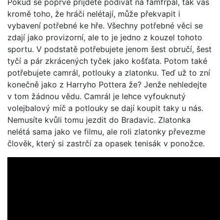
Pokud se poprvé přijdete podívat na famfrpál, tak vás
kromě toho, že hráči nelétají, může překvapit i
vybavení potřebné ke hře. Všechny potřebné věci se
zdají jako provizorní, ale to je jedno z kouzel tohoto
sportu. V podstatě potřebujete jenom šest obručí, šest
tyčí a pár zkrácených tyček jako košťata. Potom také
potřebujete camrál, potlouky a zlatonku. Teď už to zní
konečně jako z Harryho Pottera že? Jenže nehledejte
v tom žádnou vědu. Camrál je lehce vyfouknutý
volejbalový míč a potlouky se dají koupit taky u nás.
Nemusíte kvůli tomu jezdit do Bradavic. Zlatonka
nelétá sama jako ve filmu, ale roli zlatonky převezme
člověk, který si zastrčí za opasek tenisák v ponožce.