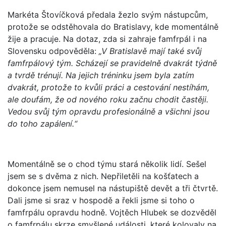
Markéta Štovíčková předala žezlo svým nástupcům,
protože se odstěhovala do Bratislavy, kde momentálně
žije a pracuje. Na dotaz, zda si zahraje famfrpál i na
Slovensku odpověděla:
„V Bratislavě mají také svůj
famfrpálový tým. Scházejí se pravidelně dvakrát týdně
a tvrdě trénují. Na jejich tréninku jsem byla zatím
dvakrát, protože to kvůli práci a cestování nestíhám,
ale doufám, že od nového roku začnu chodit častěji.
Vedou svůj tým opravdu profesionálně a všichni jsou
do toho zapálení.“
Momentálně se o chod týmu stará několik lidí. Sešel
jsem se s dvěma z nich. Nepřiletěli na košťatech a
dokonce jsem nemusel na nástupiště devět a tři čtvrtě.
Dali jsme si sraz v hospodě a řekli jsme si toho o
famfrpálu opravdu hodně. Vojtěch Hlubek se dozvěděl
o famfrpálu skrze smyšlené události, které kolovaly na