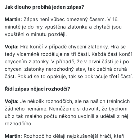
Jak dlouho probíhá jeden zápas?
Martin:
Zápas není vůbec omezený časem. V 16.
minutě je do hry vpuštěna zlatonka a chytači jsou
vpuštěni o minutu později.
Vojta:
Hra končí v případě chycení zlatonky. Hra se
tedy víceméně rozděluje na tři části. Každá část končí
chycením zlatonky. V případě, že v první části je i po
chycení zlatonky nerozhodný stav, tak začíná druhá
část. Pokud se to opakuje, tak se pokračuje třetí částí.
Řídí zápas nějací rozhodčí?
Vojta:
Je několik rozhodčích, ale na našich trénincích
žádného nemáme. Nemůžeme si dovolit, že bychom
už z tak malého počtu někoho uvolnili a udělali z něj
rozhodčího.
Martin:
Rozhodčího dělají nejzkušenější hráči, kteří