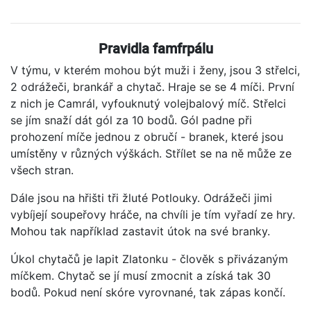
Pravidla famfrpálu
V týmu, v kterém mohou být muži i ženy, jsou 3 střelci,
2 odrážeči, brankář a chytač. Hraje se se 4 míči. První
z nich je Camrál, vyfouknutý volejbalový míč. Střelci
se jím snaží dát gól za 10 bodů. Gól padne při
prohození míče jednou z obručí - branek, které jsou
umístěny v různých výškách. Střílet se na ně může ze
všech stran.
Dále jsou na hřišti tři žluté Potlouky. Odrážeči jimi
vybíjejí soupeřovy hráče, na chvíli je tím vyřadí ze hry.
Mohou tak například zastavit útok na své branky.
Úkol chytačů je lapit Zlatonku - člověk s přivázaným
míčkem. Chytač se jí musí zmocnit a získá tak 30
bodů. Pokud není skóre vyrovnané, tak zápas končí.