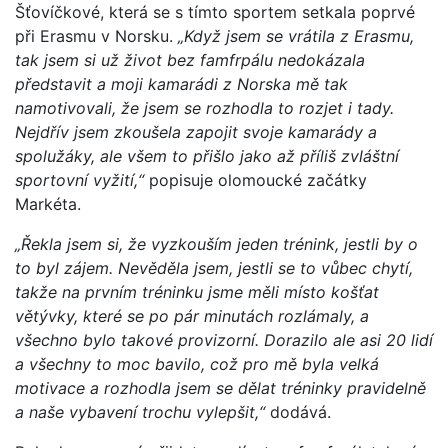
Šťovíčkové, která se s tímto sportem setkala poprvé
při Erasmu v Norsku.
„Když jsem se vrátila z Erasmu,
tak jsem si už život bez famfrpálu nedokázala
představit a moji kamarádi z Norska mě tak
namotivovali, že jsem se rozhodla to rozjet i tady.
Nejdřív jsem zkoušela zapojit svoje kamarády a
spolužáky, ale všem to přišlo jako až příliš zvláštní
sportovní vyžití,“
popisuje olomoucké začátky
Markéta.
„Řekla jsem si, že vyzkouším jeden trénink, jestli by o
to byl zájem. Nevěděla jsem, jestli se to vůbec chytí,
takže na prvním tréninku jsme měli místo košťat
větývky, které se po pár minutách rozlámaly, a
všechno bylo takové provizorní. Dorazilo ale asi 20 lidí
a všechny to moc bavilo, což pro mě byla velká
motivace a rozhodla jsem se dělat tréninky pravidelně
a naše vybavení trochu vylepšit,“
dodává.