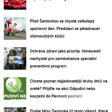
Před Šantovkou se chystá velkolepý
sportovní den. Představí se pětadvacet
olomouckých klubů
Ochrana zdraví jako priorita. Honeywell
nachystal pro zaměstnance speciální
preventivní program
Chcete poznat nejjedovatější druhy štírů na
světě? Přijďte na akci Odpudiví nebo
kouzelní do Pevnosti poznání
Finále Miss Šantovka již tento víkend. Která