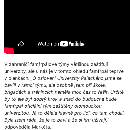
V zahraničí famfrpálové týmy většinou zaštiťují
univerzity, ale u nás je v tomto ohledu famfrpál teprve
v plenkách.
„O oslovení Univerzity Palackého jsme se
bavili v rámci týmu, ale osobně jsem při škole,
brigádách a trénincích neměla moc čas to řešit. Určitě
by to ale byl dobrý krok a snad do budoucna bude
famfrpál oficiální tým zaštítěný olomouckou
univerzitou. Já to dělala hlavně pro lidi, co tam chodili.
Byla jsem ráda, že je to baví a že si hru užívají,“
odpověděla Markéta.