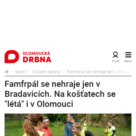
Sport
Ostatní sporty
Famfrpál se nehraje jen v Bradavic
Famfrpál se nehraje jen v
Bradavicích. Na košťatech se
"létá" i v Olomouci