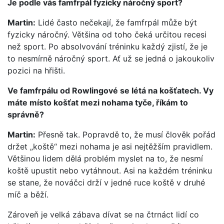
Je podle vás famfrpál fyzicky náročný sport?
Martin:
Lidé často nečekají, že famfrpál může být
fyzicky náročný. Většina od toho čeká určitou recesi
než sport. Po absolvování tréninku každý zjistí, že je
to nesmírně náročný sport. Ať už se jedná o jakoukoliv
pozici na hřišti.
Ve famfrpálu od Rowlingové se létá na košťatech. Vy
máte místo košťat mezi nohama tyče, říkám to
správně?
Martin:
Přesně tak. Popravdě to, že musí člověk pořád
držet „koště“ mezi nohama je asi nejtěžším pravidlem.
Většinou lidem dělá problém myslet na to, že nesmí
koště upustit nebo vytáhnout. Asi na každém tréninku
se stane, že nováčci drží v jedné ruce koště v druhé
míč a běží.
Zároveň je velká zábava dívat se na čtrnáct lidí co