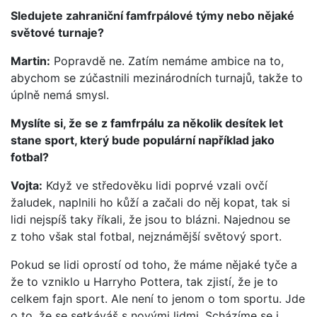
Sledujete zahraniční famfrpálové týmy nebo nějaké
světové turnaje?
Martin:
Popravdě ne. Zatím nemáme ambice na to,
abychom se zúčastnili mezinárodních turnajů, takže to
úplně nemá smysl.
Myslíte si, že se z famfrpálu za několik desítek let
stane sport, který bude populární například jako
fotbal?
Vojta:
Když ve středověku lidi poprvé vzali ovčí
žaludek, naplnili ho kůží a začali do něj kopat, tak si
lidi nejspíš taky říkali, že jsou to blázni. Najednou se
z toho však stal fotbal, nejznámější světový sport.
Pokud se lidi oprostí od toho, že máme nějaké tyče a
že to vzniklo u Harryho Pottera, tak zjistí, že je to
celkem fajn sport. Ale není to jenom o tom sportu. Jde
o to, že se setkáváš s novými lidmi. Scházíme se i