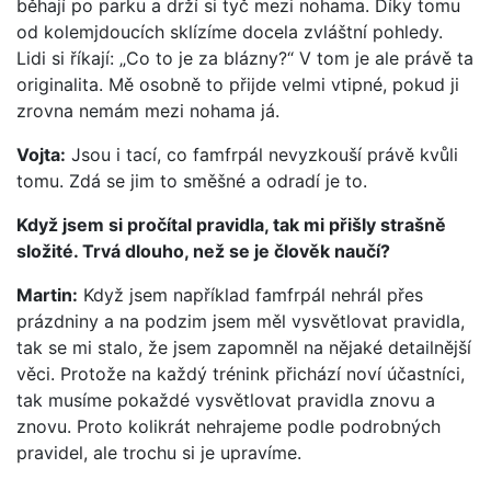
běhají po parku a drží si tyč mezi nohama. Díky tomu
od kolemjdoucích sklízíme docela zvláštní pohledy.
Lidi si říkají: „Co to je za blázny?“ V tom je ale právě ta
originalita. Mě osobně to přijde velmi vtipné, pokud ji
zrovna nemám mezi nohama já.
Vojta:
Jsou i tací, co famfrpál nevyzkouší právě kvůli
tomu. Zdá se jim to směšné a odradí je to.
Když jsem si pročítal pravidla, tak mi přišly strašně
složité. Trvá dlouho, než se je člověk naučí?
Martin:
Když jsem například famfrpál nehrál přes
prázdniny a na podzim jsem měl vysvětlovat pravidla,
tak se mi stalo, že jsem zapomněl na nějaké detailnější
věci. Protože na každý trénink přichází noví účastníci,
tak musíme pokaždé vysvětlovat pravidla znovu a
znovu. Proto kolikrát nehrajeme podle podrobných
pravidel, ale trochu si je upravíme.