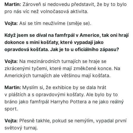
Martin:
Zároveň si nedovedu představit, že by to bylo
pro nás víc než volnočasová aktivita.
Vojta:
Asi se tím neuživíme (směje se).
Když jsem se díval na famfrpál v Americe, tak oni hrají
dokonce s mini košťaty, které vypadají jako
opravdová košťata. Jak je to u oficiálního zápasu?
Vojta:
Na mezinárodních turnajích se hraje se
zkrácenými tyčemi, které mají změkčené konce. Na
Amerických turnajích ale většinou mají košťata.
Martin:
Myslím si, že exhibice by se dala hrát
v pláštích a s opravdovými košťaty. Ale bylo by to
bráno jako famfrpál Harryho Pottera a ne jako reálný
sport.
Vojta:
Přesně takhle, pokud se nemýlím, vypadal první
světový turnaj.