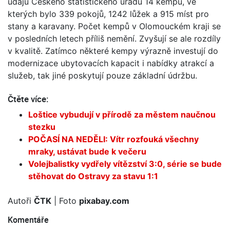
údajů Českého statistického úřadu 14 kempů, ve
kterých bylo 339 pokojů, 1242 lůžek a 915 míst pro
stany a karavany. Počet kempů v Olomouckém kraji se
v posledních letech příliš nemění. Zvyšují se ale rozdíly
v kvalitě. Zatímco některé kempy výrazně investují do
modernizace ubytovacích kapacit i nabídky atrakcí a
služeb, tak jiné poskytují pouze základní údržbu.
Čtěte více:
Loštice vybudují v přírodě za městem naučnou
stezku
POČASÍ NA NEDĚLI: Vítr rozfouká všechny
mraky, ustávat bude k večeru
Volejbalistky vydřely vítězství 3:0, série se bude
stěhovat do Ostravy za stavu 1:1
Autoři
ČTK
| Foto
pixabay.com
Komentáře