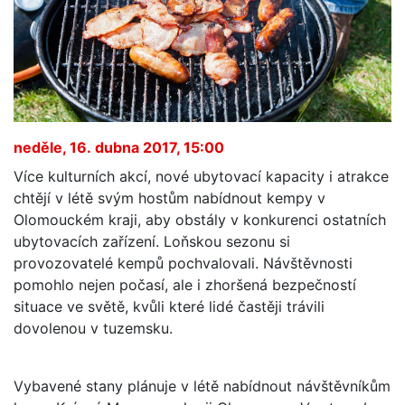
neděle, 16. dubna 2017, 15:00
Více kulturních akcí, nové ubytovací kapacity i atrakce
chtějí v létě svým hostům nabídnout kempy v
Olomouckém kraji, aby obstály v konkurenci ostatních
ubytovacích zařízení. Loňskou sezonu si
provozovatelé kempů pochvalovali. Návštěvnosti
pomohlo nejen počasí, ale i zhoršená bezpečností
situace ve světě, kvůli které lidé častěji trávili
dovolenou v tuzemsku.
Vybavené stany plánuje v létě nabídnout návštěvníkům