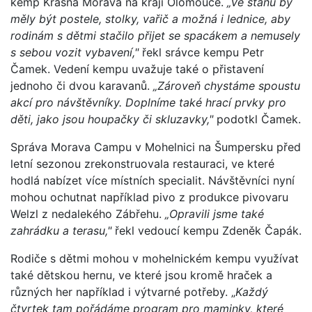
kemp Krásná Morava na kraji Olomouce.
„Ve stanu by
měly být postele, stolky, vařič a možná i lednice, aby
rodinám s dětmi stačilo přijet se spacákem a nemusely
s sebou vozit vybavení,"
řekl srávce kempu Petr
Čamek. Vedení kempu uvažuje také o přistavení
jednoho či dvou karavanů.
„Zároveň chystáme spoustu
akcí pro návštěvníky. Doplníme také hrací prvky pro
děti, jako jsou houpačky či skluzavky,"
podotkl Čamek.
Správa Morava Campu v Mohelnici na Šumpersku před
letní sezonou zrekonstruovala restauraci, ve které
hodlá nabízet více místních specialit. Návštěvníci nyní
mohou ochutnat například pivo z produkce pivovaru
Welzl z nedalekého Zábřehu.
„Opravili jsme také
zahrádku a terasu,"
řekl vedoucí kempu Zdeněk Čapák.
Rodiče s dětmi mohou v mohelnickém kempu využívat
také dětskou hernu, ve které jsou kromě hraček a
různých her například i výtvarné potřeby. „
Každý
čtvrtek tam pořádáme program pro maminky, které