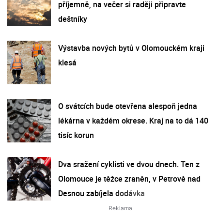
příjemně, na večer si raději připravte
deštníky
Výstavba nových bytů v Olomouckém kraji
klesá
O svátcích bude otevřena alespoň jedna
lékárna v každém okrese. Kraj na to dá 140
tisíc korun
Dva sražení cyklisti ve dvou dnech. Ten z
Olomouce je těžce zraněn, v Petrově nad
Desnou zabíjela dodávka