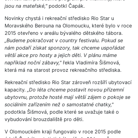
jsou na mateřské,"
podotkl Čapák.
Novinky chystá i rekreační středisko Rio Star u
Moravského Berouna na Olomoucku, které bylo v roce
2015 otevřeno v areálu bývalého dětského tábora.
„Budeme pokračovat v country festivalu. Pokud se
nám podaří získat sponzory, tak chceme uspořádat
větší akce pro hosty a jejich děti. V plánu máme
například noční zábavy,"
řekla Vladimíra Šišmová,
která má na starost provoz rekreačního střediska.
Rekreační středisko Rio Star zároveň rozšíří ubytovací
kapacity.
„Do léta chceme postavit novou přízemní
ubytovnu, protože hosté mají větší zájem o pokoje se
sociálním zařízením než o samostatné chatky,"
podotkla Šišmová, podle které se uvažuje také o
vybudování brouzdaliště pro děti.
V Olomouckém kraji fungovalo v roce 2015 podle