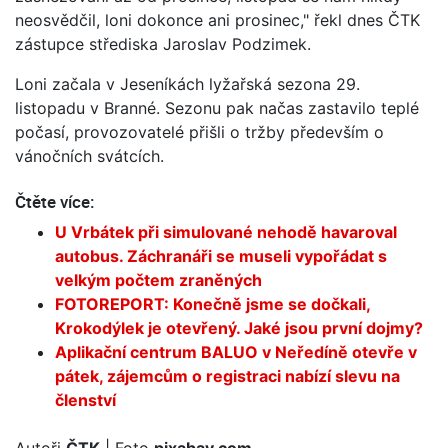
neosvědčil, loni dokonce ani prosinec," řekl dnes ČTK
zástupce střediska Jaroslav Podzimek.
Loni začala v Jeseníkách lyžařská sezona 29.
listopadu v Branné. Sezonu pak načas zastavilo teplé
počasí, provozovatelé přišli o tržby především o
vánočních svátcích.
Čtěte více:
U Vrbátek při simulované nehodě havaroval
autobus. Záchranáři se museli vypořádat s
velkým počtem zraněných
FOTOREPORT: Konečně jsme se dočkali,
Krokodýlek je otevřený. Jaké jsou první dojmy?
Aplikační centrum BALUO v Neředíně otevře v
pátek, zájemcům o registraci nabízí slevu na
členství
Autoři
ČTK
| Foto
pixabay.com