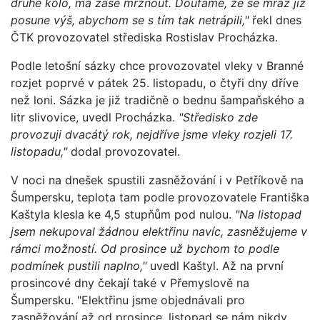
druhé kolo, má zase mrznout. Doufáme, že se mráz již
posune výš, abychom se s tím tak netrápili,"
řekl dnes
ČTK provozovatel střediska Rostislav Procházka.
Podle letošní sázky chce provozovatel vleky v Branné
rozjet poprvé v pátek 25. listopadu, o čtyři dny dříve
než loni. Sázka je již tradičně o bednu šampaňského a
litr slivovice, uvedl Procházka.
"Středisko zde
provozuji dvacátý rok, nejdříve jsme vleky rozjeli 17.
listopadu,"
dodal provozovatel.
V noci na dnešek spustili zasněžování i v Petříkově na
Šumpersku, teplota tam podle provozovatele Františka
Kaštyla klesla ke 4,5 stupňům pod nulou.
"Na listopad
jsem nekupoval žádnou elektřinu navíc, zasněžujeme v
rámci možností. Od prosince už bychom to podle
podmínek pustili naplno,"
uvedl Kaštyl. Až na první
prosincové dny čekají také v Přemyslově na
Šumpersku. "Elektřinu jsme objednávali pro
zasněžování až od prosince, listopad se nám nikdy