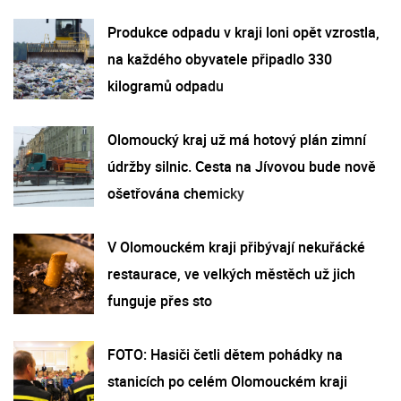
Produkce odpadu v kraji loni opět vzrostla,
na každého obyvatele připadlo 330
kilogramů odpadu
Olomoucký kraj už má hotový plán zimní
údržby silnic. Cesta na Jívovou bude nově
ošetřována chemicky
V Olomouckém kraji přibývají nekuřácké
restaurace, ve velkých městěch už jich
funguje přes sto
FOTO: Hasiči četli dětem pohádky na
stanicích po celém Olomouckém kraji