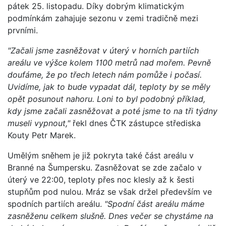
pátek 25. listopadu. Díky dobrým klimatickým
podmínkám zahajuje sezonu v zemi tradičně mezi
prvními.
"Začali jsme zasněžovat v úterý v horních partiích
areálu ve výšce kolem 1100 metrů nad mořem. Pevně
doufáme, že po třech letech nám pomůže i počasí.
Uvidíme, jak to bude vypadat dál, teploty by se měly
opět posunout nahoru. Loni to byl podobný příklad,
kdy jsme začali zasněžovat a poté jsme to na tři týdny
museli vypnout,"
řekl dnes ČTK zástupce střediska
Kouty Petr Marek.
Umělým sněhem je již pokryta také část areálu v
Branné na Šumpersku. Zasněžovat se zde začalo v
úterý ve 22:00, teploty přes noc klesly až k šesti
stupňům pod nulou. Mráz se však držel především ve
spodních partiích areálu.
"Spodní část areálu máme
zasněženu celkem slušně. Dnes večer se chystáme na