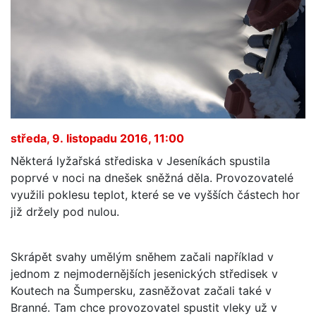
středa, 9. listopadu 2016, 11:00
Některá lyžařská střediska v Jeseníkách spustila
poprvé v noci na dnešek sněžná děla. Provozovatelé
využili poklesu teplot, které se ve vyšších částech hor
již držely pod nulou.
Skrápět svahy umělým sněhem začali například v
jednom z nejmodernějších jesenických středisek v
Koutech na Šumpersku, zasněžovat začali také v
Branné. Tam chce provozovatel spustit vleky už v