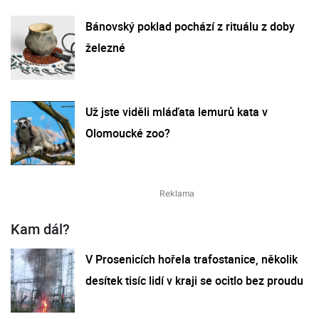
Bánovský poklad pochází z rituálu z doby
železné
Už jste viděli mláďata lemurů kata v
Olomoucké zoo?
Kam dál?
V Prosenicích hořela trafostanice, několik
desítek tisíc lidí v kraji se ocitlo bez proudu