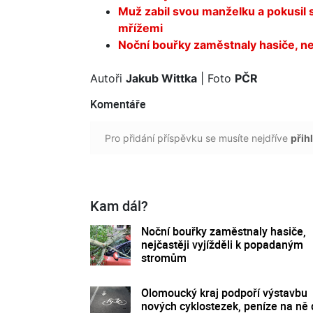
Muž zabil svou manželku a pokusil s
mřížemi
Noční bouřky zaměstnaly hasiče, n
Autoři
Jakub Wittka
| Foto
PČR
Komentáře
Pro přidání příspěvku se musíte nejdříve
přihl
Kam dál?
Noční bouřky zaměstnaly hasiče,
nejčastěji vyjížděli k popadaným
stromům
Olomoucký kraj podpoří výstavbu
nových cyklostezek, peníze na ně