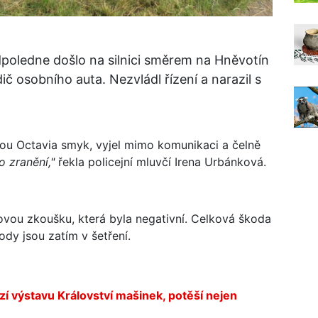
dpoledne došlo na silnici směrem na Hněvotín
dič osobního auta. Nezvládl řízení a narazil s
odou Octavia smyk, vyjel mimo komunikaci a čelně
o zranění,"
řekla policejní mluvčí Irena Urbánková.
chovou zkoušku, která byla negativní. Celková škoda
ody jsou zatím v šetření.
 výstavu Království mašinek, potěší nejen