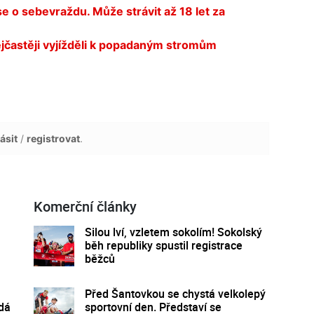
e o sebevraždu. Může strávit až 18 let za
ejčastěji vyjížděli k popadaným stromům
ásit
/
registrovat
.
Komerční články
Silou lví, vzletem sokolím! Sokolský
běh republiky spustil registrace
běžců
Před Šantovkou se chystá velkolepý
 dá
sportovní den. Představí se