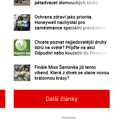
pětadvacet olomouckých klubů
Ochrana zdraví jako priorita.
Honeywell nachystal pro
zaměstnance speciální preventivní
program
Chcete poznat nejjedovatější druhy
štírů na světě? Přijďte na akci
Odpudiví nebo kouzelní do Pevnosti
poznání
Finále Miss Šantovka již tento
víkend. Která z dívek se stane novou
královnou krásy?
Další články