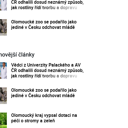
ČR odhalili dosud neznámý způsob,
jak rostliny řídí tvorbu a dopravu
svých hormonů
Olomoucké zoo se podařilo jako
jediné v Česku odchovat mládě
novější články
Vědci z Univerzity Palackého a AV
ČR odhalili dosud neznámý způsob,
jak rostliny řídí tvorbu a dopravu
svých hormonů
Olomoucké zoo se podařilo jako
jediné v Česku odchovat mládě
Olomoucký kraj vypsal dotaci na
péči o stromy a zeleň