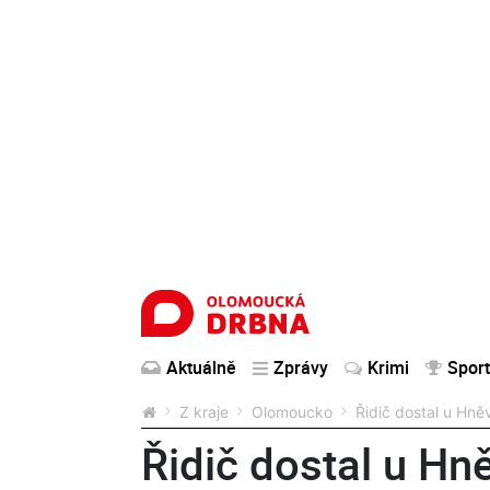
Aktuálně
Zprávy
Krimi
Sport
Z kraje
Olomoucko
Řidič dostal u Hně
Řidič dostal u Hn