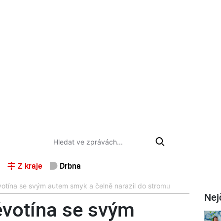
Z kraje
Drbna
votína se svým autem smyk a čelně narazil do stromu
Nej
ěvotína se svým