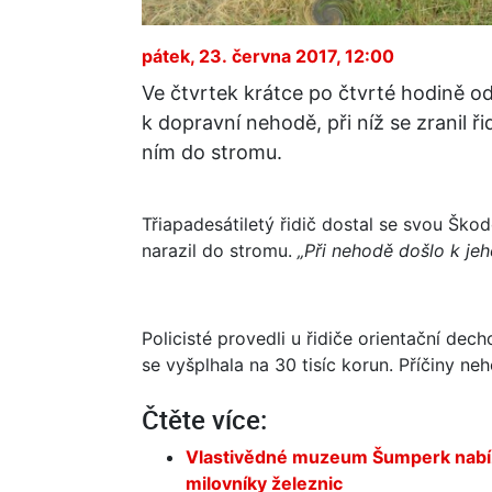
pátek, 23. června 2017, 12:00
Ve čtvrtek krátce po čtvrté hodině o
k dopravní nehodě, při níž se zranil ři
ním do stromu.
Třiapadesátiletý řidič dostal se svou Šk
narazil do stromu.
„Při nehodě došlo k jeh
Policisté provedli u řidiče orientační de
se vyšplhala na 30 tisíc korun. Příčiny neh
Čtěte více:
Vlastivědné muzeum Šumperk nabízí
milovníky železnic