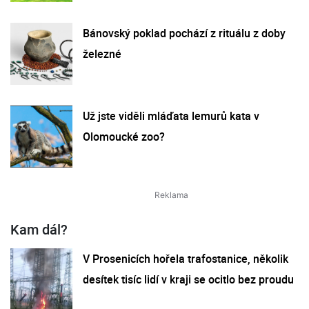
Bánovský poklad pochází z rituálu z doby
železné
Už jste viděli mláďata lemurů kata v
Olomoucké zoo?
Kam dál?
V Prosenicích hořela trafostanice, několik
desítek tisíc lidí v kraji se ocitlo bez proudu