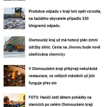
Produkce odpadu v kraji loni opět vzrostla,
na každého obyvatele připadlo 330
kilogramů odpadu
Olomoucký kraj už má hotový plán zimní
údržby silnic. Cesta na Jívovou bude nově
ošetřována chemicky
V Olomouckém kraji přibývají nekuřácké
restaurace, ve velkých městěch už jich
funguje přes sto
FOTO: Hasiči četli dětem pohádky na
stanicích po celém Olomouckém kraji