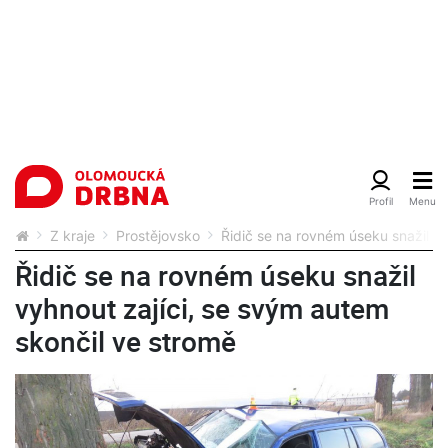
Z kraje
Prostějovsko
Řidič se na rovném úseku snažil vy
Řidič se na rovném úseku snažil
vyhnout zajíci, se svým autem
skončil ve stromě