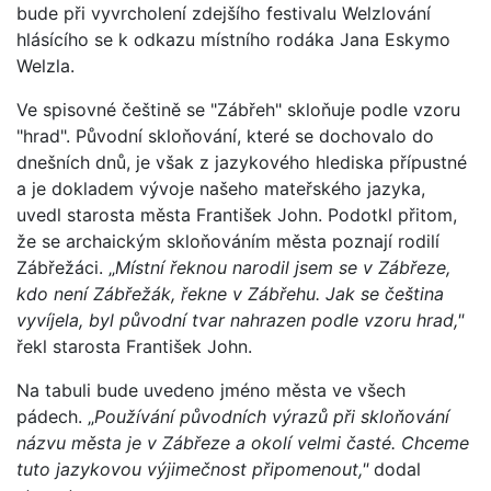
bude při vyvrcholení zdejšího festivalu Welzlování
hlásícího se k odkazu místního rodáka Jana Eskymo
Welzla.
Ve spisovné češtině se "Zábřeh" skloňuje podle vzoru
"hrad". Původní skloňování, které se dochovalo do
dnešních dnů, je však z jazykového hlediska přípustné
a je dokladem vývoje našeho mateřského jazyka,
uvedl starosta města František John. Podotkl přitom,
že se archaickým skloňováním města poznají rodilí
Zábřežáci. „
Místní řeknou narodil jsem se v Zábřeze,
kdo není Zábřežák, řekne v Zábřehu. Jak se čeština
vyvíjela, byl původní tvar nahrazen podle vzoru hrad,"
řekl starosta František John.
Na tabuli bude uvedeno jméno města ve všech
pádech. „
Používání původních výrazů při skloňování
názvu města je v Zábřeze a okolí velmi časté. Chceme
tuto jazykovou výjimečnost připomenout,"
dodal