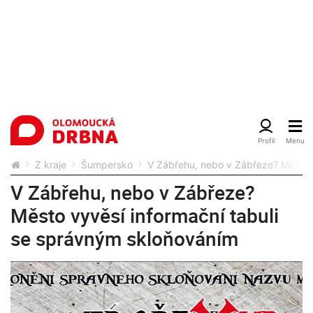
Z kraje
Šumpersko
V Zábřehu, nebo v Zábřeze? Město v
V Zábřehu, nebo v Zábřeze?
Město vyvěsí informační tabuli
se správným skloňováním