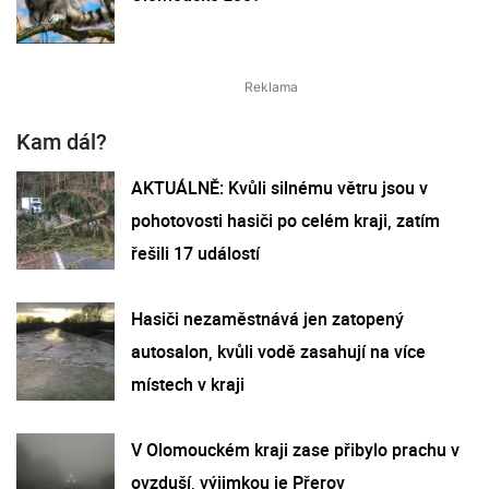
Kam dál?
AKTUÁLNĚ: Kvůli silnému větru jsou v
pohotovosti hasiči po celém kraji, zatím
řešili 17 událostí
Hasiči nezaměstnává jen zatopený
autosalon, kvůli vodě zasahují na více
místech v kraji
V Olomouckém kraji zase přibylo prachu v
ovzduší, výjimkou je Přerov