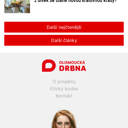
z dívek se stane novou královnou krásy?
Další nejčtenější
Další články
O projektu
Etický kodex
Kontakt