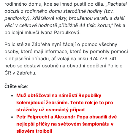
rodinného domu, kde se ihned pustil do díla.
„Pachatel
odcizil z rodinného domu starožitné hodiny (tzv.
pendlovky), křišťálové vázy, broušenou karafu a další
věci v celkové hodnotě přibližně 44 tisíc korun,"
řekla
policejní mluvčí Ivana Paroulková.
Policisté ze Zábřeha nyní žádají o pomoc všechny
osoby, které mají informace, které by pomohly pomoci
k objasnění případu, ať volají na linku 974 779 741
nebo se dostaví osobně na obvodní oddělení Policie
ČR v Zábřehu.
Čtěte více:
Muž obtěžoval na náměstí Republiky
kolemjdoucí žebráním. Tento rok je to pro
strážníky už osmnáctý případ
Petr Folprecht a Alexandr Popa obsadili dvě
nejlepší příčky na světovém šampionátu v
silovém trojboji