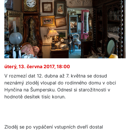
úterý, 13. června 2017, 18:00
V rozmezí dat 12. dubna až 7. května se dosud
neznámý zloděj vloupal do rodinného domu v obci
Hynčina na Šumpersku. Odnesl si starožitnosti v
hodnotě desítek tisíc korun.
Zloděj se po vypáčení vstupních dveří dostal