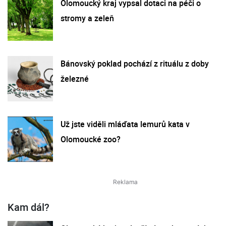
Olomoucký kraj vypsal dotaci na péči o
stromy a zeleň
Bánovský poklad pochází z rituálu z doby
železné
Už jste viděli mláďata lemurů kata v
Olomoucké zoo?
Kam dál?