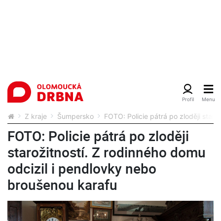
Z kraje
Šumpersko
FOTO: Policie pátrá po zloději star
FOTO: Policie pátrá po zloději
starožitností. Z rodinného domu
odcizil i pendlovky nebo
broušenou karafu