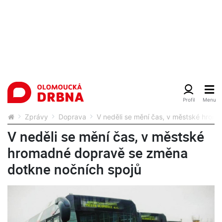
Zprávy
Doprava
V neděli se mění čas, v městské hrom
V neděli se mění čas, v městské
hromadné dopravě se změna
dotkne nočních spojů