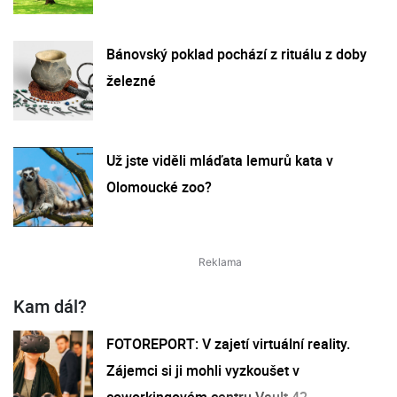
Bánovský poklad pochází z rituálu z doby
železné
Už jste viděli mláďata lemurů kata v
Olomoucké zoo?
Kam dál?
FOTOREPORT: V zajetí virtuální reality.
Zájemci si ji mohli vyzkoušet v
coworkingovém centru Vault 42