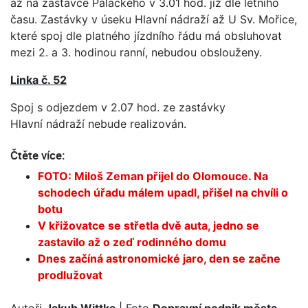
až na zastávce Palackého v 3.01 hod. již dle letního
času. Zastávky v úseku Hlavní nádraží až U Sv. Mořice,
které spoj dle platného jízdního řádu má obsluhovat
mezi 2. a 3. hodinou ranní, nebudou obslouženy.
Linka č. 52
Spoj s odjezdem v 2.07 hod. ze zastávky
Hlavní nádraží nebude realizován.
Čtěte více:
FOTO: Miloš Zeman přijel do Olomouce. Na
schodech úřadu málem upadl, přišel na chvíli o
botu
V křižovatce se střetla dvě auta, jedno se
zastavilo až o zeď rodinného domu
Dnes začíná astronomické jaro, den se začne
prodlužovat
Autoři
Jakub Wittka
| Foto
Dopravní podnik města