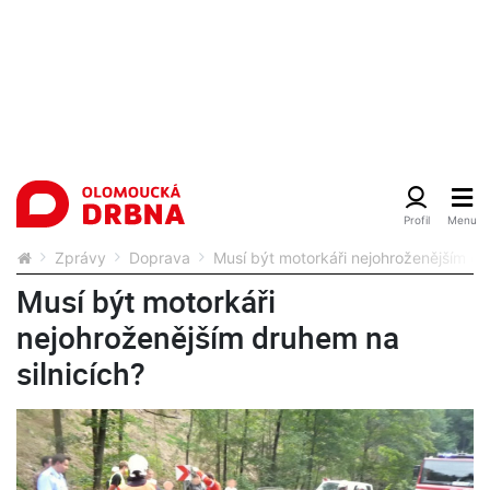
Zprávy
Doprava
Musí být motorkáři nejohroženějším dr
Musí být motorkáři
nejohroženějším druhem na
silnicích?