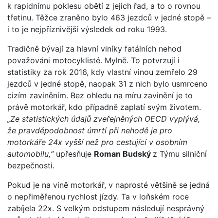
k rapidnímu poklesu obětí z jejich řad, a to o rovnou
třetinu. Těžce zraněno bylo 463 jezdců v jedné stopě –
i to je nejpříznivější výsledek od roku 1993.
Tradičně bývají za hlavní viníky fatálních nehod
považováni motocyklisté. Mylně. To potvrzují i
statistiky za rok 2016, kdy vlastní vinou zemřelo 29
jezdců v jedné stopě, naopak 31 z nich bylo usmrceno
cizím zaviněním. Bez ohledu na míru zavinění je to
právě motorkář, kdo případně zaplatí svým životem.
„Ze statistických údajů zveřejněných OECD vyplývá,
že pravděpodobnost úmrtí při nehodě je pro
motorkáře 24x vyšší než pro cestující v osobním
automobilu,“
upřesňuje
Roman Budský
z Týmu silniční
bezpečnosti.
Pokud je na vině motorkář, v naprosté většině se jedná
o nepřiměřenou rychlost jízdy. Ta v loňském roce
zabíjela 22x. S velkým odstupem následují nesprávný