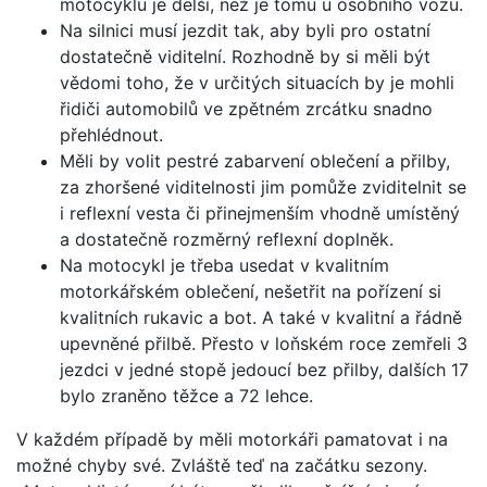
motocyklu je delší, než je tomu u osobního vozu.
Na silnici musí jezdit tak, aby byli pro ostatní
dostatečně viditelní. Rozhodně by si měli být
vědomi toho, že v určitých situacích by je mohli
řidiči automobilů ve zpětném zrcátku snadno
přehlédnout.
Měli by volit pestré zabarvení oblečení a přilby,
za zhoršené viditelnosti jim pomůže zviditelnit se
i reflexní vesta či přinejmenším vhodně umístěný
a dostatečně rozměrný reflexní doplněk.
Na motocykl je třeba usedat v kvalitním
motorkářském oblečení, nešetřit na pořízení si
kvalitních rukavic a bot. A také v kvalitní a řádně
upevněné přilbě. Přesto v loňském roce zemřeli 3
jezdci v jedné stopě jedoucí bez přilby, dalších 17
bylo zraněno těžce a 72 lehce.
V každém případě by měli motorkáři pamatovat i na
možné chyby své. Zvláště teď na začátku sezony.