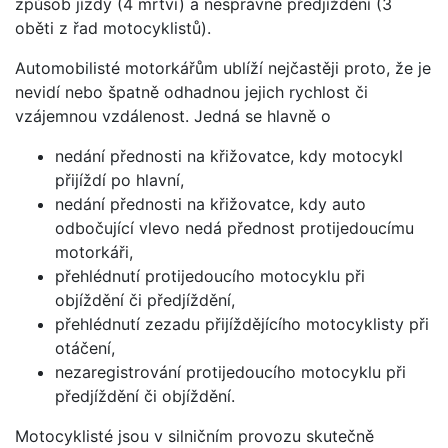
způsob jízdy (4 mrtví) a nesprávné předjíždění (3
oběti z řad motocyklistů).
Automobilisté motorkářům ublíží nejčastěji proto, že je
nevidí nebo špatně odhadnou jejich rychlost či
vzájemnou vzdálenost. Jedná se hlavně o
nedání přednosti na křižovatce, kdy motocykl
přijíždí po hlavní,
nedání přednosti na křižovatce, kdy auto
odbočující vlevo nedá přednost protijedoucímu
motorkáři,
přehlédnutí protijedoucího motocyklu při
objíždění či předjíždění,
přehlédnutí zezadu přijíždějícího motocyklisty při
otáčení,
nezaregistrování protijedoucího motocyklu při
předjíždění či objíždění.
Motocyklisté jsou v silničním provozu skutečně