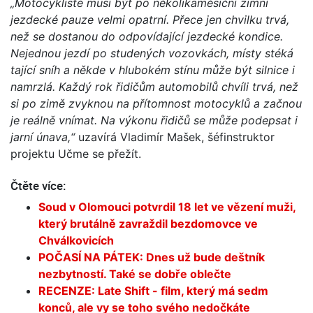
„Motocyklisté musí být po několikaměsíční zimní
jezdecké pauze velmi opatrní. Přece jen chvilku trvá,
než se dostanou do odpovídající jezdecké kondice.
Nejednou jezdí po studených vozovkách, místy stéká
tající sníh a někde v hlubokém stínu může být silnice i
namrzlá. Každý rok řidičům automobilů chvíli trvá, než
si po zimě zvyknou na přítomnost motocyklů a začnou
je reálně vnímat. Na výkonu řidičů se může podepsat i
jarní únava,“
uzavírá Vladimír Mašek, šéfinstruktor
projektu Učme se přežít.
Čtěte více:
Soud v Olomouci potvrdil 18 let ve vězení muži,
který brutálně zavraždil bezdomovce ve
Chválkovicích
POČASÍ NA PÁTEK: Dnes už bude deštník
nezbytností. Také se dobře oblečte
RECENZE: Late Shift - film, který má sedm
konců, ale vy se toho svého nedočkáte