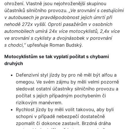
ohrožení. Vlastně jsou nejohroženější skupinou
účastníků silničního provozu.
„Ve srovnání s cestujícími
v autobusech je pravděpodobnost jejich úmrtí při
nehodě 272x vyšší. Oproti pasažérům v osobních
automobilech umírá 24x více motocyklistů, 2,4x více
ve srovnání s cyklisty a dvojnásobek v porovnání
s chodci,“
upřesňuje Roman Budský.
Motocyklistům se tak vyplatí počítat s chybami
druhých
Defenzivní styl jízdy by pro ně měl být alfou a
omegou. Ve svém zájmu by měli velmi pozorně
sledovat ostatní účastníky silničního provozu a
počítat s jejich případným pochybením či
rizikovým manévrem.
Rychlost jízdy by měli volit takovou, aby byli
schopni v případě nebezpečí dostatečně
zpomalit či dokonce zastavit. Brzdná dráha