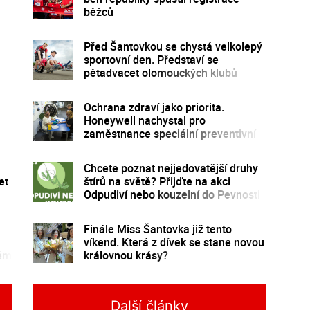
běžců
Před Šantovkou se chystá velkolepý
sportovní den. Představí se
pětadvacet olomouckých klubů
Ochrana zdraví jako priorita.
Honeywell nachystal pro
zaměstnance speciální preventivní
program
Chcete poznat nejjedovatější druhy
et
štírů na světě? Přijďte na akci
Odpudiví nebo kouzelní do Pevnosti
poznání
Finále Miss Šantovka již tento
víkend. Která z dívek se stane novou
kém
královnou krásy?
Další články