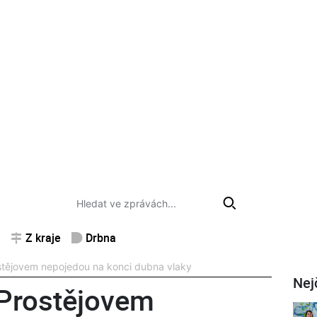
Z kraje
Drbna
stějovem nepojedou na konci dubna vlaky
Nej
Prostějovem