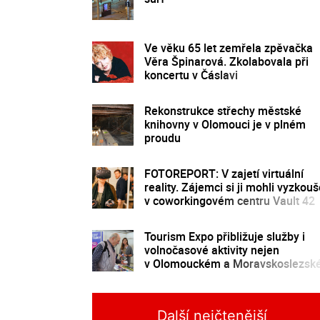
Ve věku 65 let zemřela zpěvačka
Věra Špinarová. Zkolabovala při
koncertu v Čáslavi
Rekonstrukce střechy městské
knihovny v Olomouci je v plném
proudu
FOTOREPORT: V zajetí virtuální
reality. Zájemci si ji mohli vyzkouš
v coworkingovém centru Vault 42
Tourism Expo přibližuje služby i
volnočasové aktivity nejen
v Olomouckém a Moravskoslezs
kraji
Další nejčtenější