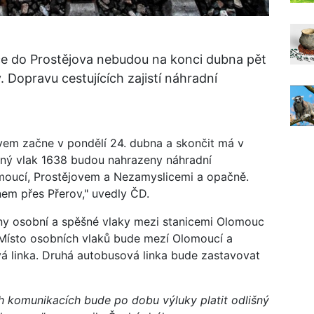
uce do Prostějova nebudou na konci dubna pět
. Dopravu cestujících zajistí náhradní
vem začne v pondělí 24. dubna a skončit má v
šný vlak 1638 budou nahrazeny náhradní
oucí, Prostějovem a Nezamyslicemi a opačně.
em přes Přerov," uvedly ČD.
hny osobní a spěšné vlaky mezi stanicemi Olomouc
. Místo osobních vlaků bude mezí Olomoucí a
á linka. Druhá autobusová linka bude zastavovat
ch komunikacích bude po dobu výluky platit odlišný