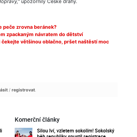
dopravy,"
upozornily České dráhy.
ce peče zrovna beránek?
om zpackaným návratem do dětství
čekejte většinou oblačno, pršet naštěstí moc
ásit
/
registrovat
.
Komerční články
i
Silou lví, vzletem sokolím! Sokolský
běh republiky spustil registrace