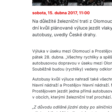
sobota, 15. dubna 2017, 11:00
Na důležité železniční trati z Olomo
dní kvůli plánované výluce jezdit vlaky
autobusy, uvedly České drahy.
Výluka v úseku mezi Olomoucí a Prostějo
pátek 28. dubna. „Všechny rychlíky a spě
autobusovou dopravou v úseku mezi Olom
Souběžně budou (rychlíky) vedeny odklon
Autobusy kvůli výluce nahradí také všec
hlavní nádraží a Prostějov hlavní nádraží
Prostějovem jezdit jedna přímá autobusov
v obcích, kterými železniční trať prochází.
„Z důvodu odlišné jízdní doby po silniční