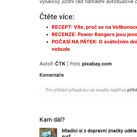
výlukový jízdní řád náhradní autobusové 
Čtěte více:
RECEPT: Víte, proč se na Velikono
RECENZE: Power Rangers jsou jen
POČASÍ NA PÁTEK: O svátečním dni 
nebude
Autoři
ČTK
| Foto
pixabay.com
Komentáře
Pro přidání příspěvku se musíte nejdříve
přihl
Kam dál?
Mladíci si z dopravní značky udělal
surf