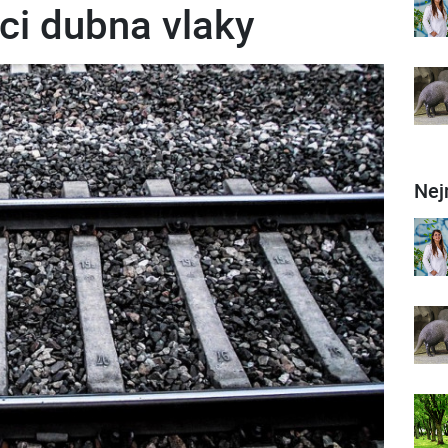
ci dubna vlaky
Nej