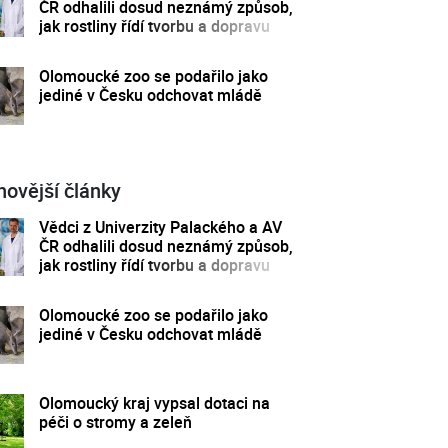
ČR odhalili dosud neznámý způsob,
jak rostliny řídí tvorbu a dopravu
svých hormonů
Olomoucké zoo se podařilo jako
jediné v Česku odchovat mládě
novější články
Vědci z Univerzity Palackého a AV
ČR odhalili dosud neznámý způsob,
jak rostliny řídí tvorbu a dopravu
svých hormonů
Olomoucké zoo se podařilo jako
jediné v Česku odchovat mládě
Olomoucký kraj vypsal dotaci na
péči o stromy a zeleň