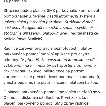
za parkování.
Strážníci budou placení SMS parkovného kontrolovat
pomocí tabletu.
"Máme vlastní informační systém s
univerzálním platebním portálem. Strážníkovi stačí
naskenovat registrační značku vozidla a systém ji
ztotožní s uhrazenou platbou,"
uvedl ředitel městské
policie Pavel Skalický.
Radnice zároveň připravuje bezhotovostní platby
parkovného pomocí mobilní aplikace pro chytré
telefony.
"V případě, že nevzniknou komplikace při
výběrovém řízení, mola by být spuštěna od nového
roku,"
dodal Jakubec. Město chce na podzim
zprovoznit také prvních deset parkovacích automatů,
v nichž bude možné platit mincemi i platební kartou.
O placení parkovného pomocí mobilních telefonů se v
Olomouci diskutuje už dlouhou. První zakázku na
placení parkovného pomocí SMS zpráv radnice