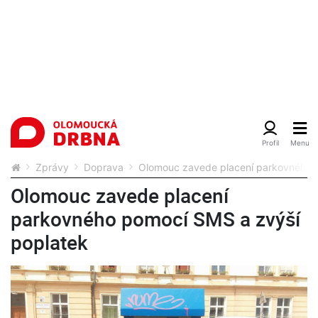
Zprávy
Doprava
Olomouc zavede placení parkovného 
Olomouc zavede placení
parkovného pomocí SMS a zvýší
poplatek