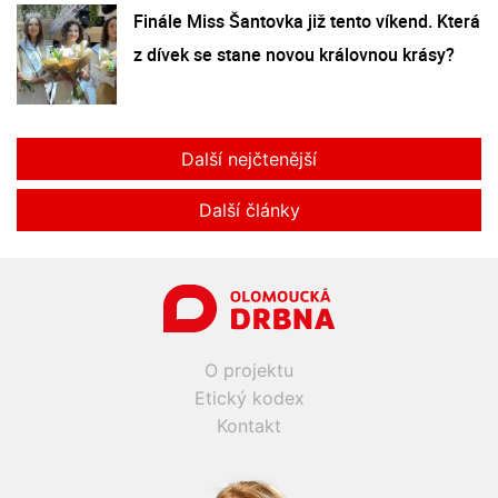
Finále Miss Šantovka již tento víkend. Která
z dívek se stane novou královnou krásy?
Další nejčtenější
Další články
O projektu
Etický kodex
Kontakt