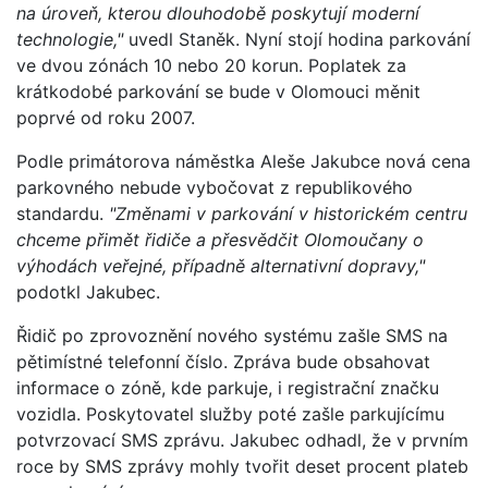
na úroveň, kterou dlouhodobě poskytují moderní
technologie,"
uvedl Staněk. Nyní stojí hodina parkování
ve dvou zónách 10 nebo 20 korun. Poplatek za
krátkodobé parkování se bude v Olomouci měnit
poprvé od roku 2007.
Podle primátorova náměstka Aleše Jakubce nová cena
parkovného nebude vybočovat z republikového
standardu.
"Změnami v parkování v historickém centru
chceme přimět řidiče a přesvědčit Olomoučany o
výhodách veřejné, případně alternativní dopravy,"
podotkl Jakubec.
Řidič po zprovoznění nového systému zašle SMS na
pětimístné telefonní číslo. Zpráva bude obsahovat
informace o zóně, kde parkuje, i registrační značku
vozidla. Poskytovatel služby poté zašle parkujícímu
potvrzovací SMS zprávu. Jakubec odhadl, že v prvním
roce by SMS zprávy mohly tvořit deset procent plateb