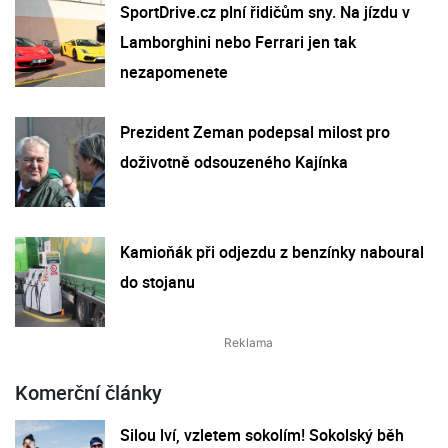
SportDrive.cz plní řidičům sny. Na jízdu v
Lamborghini nebo Ferrari jen tak
nezapomenete
Prezident Zeman podepsal milost pro
doživotně odsouzeného Kajínka
Kamioňák při odjezdu z benzínky naboural
do stojanu
Komerční články
Silou lví, vzletem sokolím! Sokolský běh