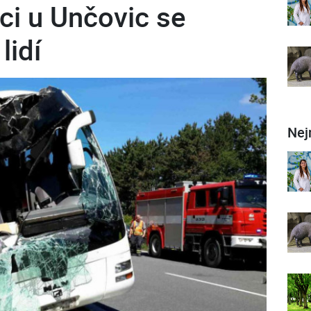
ci u Unčovic se
lidí
Nej