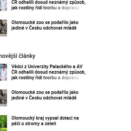
ČR odhalili dosud neznámý způsob,
jak rostliny řídí tvorbu a dopravu
svých hormonů
Olomoucké zoo se podařilo jako
jediné v Česku odchovat mládě
novější články
Vědci z Univerzity Palackého a AV
ČR odhalili dosud neznámý způsob,
jak rostliny řídí tvorbu a dopravu
svých hormonů
Olomoucké zoo se podařilo jako
jediné v Česku odchovat mládě
Olomoucký kraj vypsal dotaci na
péči o stromy a zeleň