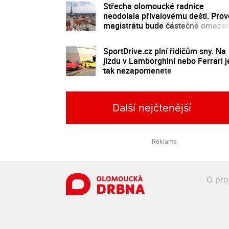
Střecha olomoucké radnice
neodolala přívalovému dešti. Pro
magistrátu bude částečně omeze
SportDrive.cz plní řidičům sny. Na
jízdu v Lamborghini nebo Ferrari j
tak nezapomenete
Další nejčtenější
O pro