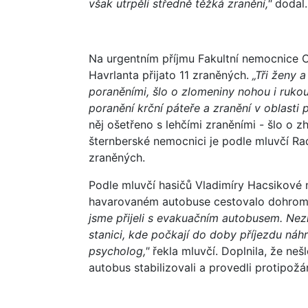
však utrpěli středně těžká zranění,"
dodal.
Na urgentním příjmu Fakultní nemocnice
Havrlanta přijato 11 zraněných.
„Tři ženy a
poraněními, šlo o zlomeniny nohou i rukou
poranění krční páteře a zranění v oblasti 
něj ošetřeno s lehčími zraněními - šlo o 
šternberské nemocnici je podle mluvčí Rad
zraněných.
Podle mluvčí hasičů Vladimíry Hacsikové na
havarovaném autobuse cestovalo dohromad
jsme přijeli s evakuačním autobusem. Nezr
stanici, kde počkají do doby příjezdu náh
psycholog,"
řekla mluvčí. Doplnila, že neš
autobus stabilizovali a provedli protipožá