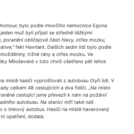
 Olomouc bylo podle mluvčího nemocnice Egona
 jeden muž byli přijati se středně těžkými
, poranění obličejové části hlavy, otřes mozku,
pánve,"
řekl Havrlant. Dalších sedm lidí bylo podle
zhmožděniny, tržné rány a otřes mozku. Ve
ky Miloševské v tuto chvíli ošetřeno pět lehce
 místě hasiči vyprošťovali z autobusu čtyři lidi. V
y celkem 48 cestujících a dva řidiči.
„Na místo
aněné cestující jsme převezli k nám na požární
radního autobusu. Na stanici míří také náš
lo o linkový autobus. Hasiči na místě havarovaný
rní opatření, dodala.