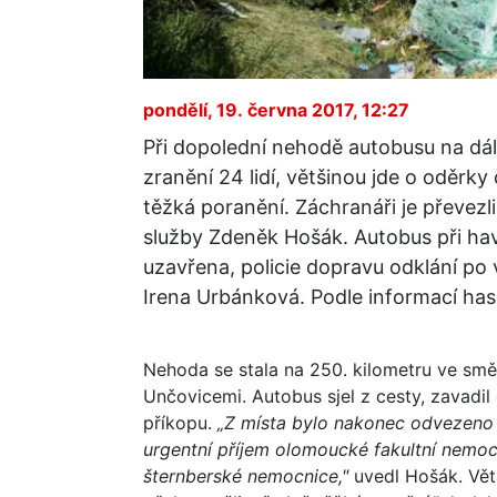
pondělí, 19. června 2017, 12:27
Při dopolední nehodě autobusu na dál
zranění 24 lidí, většinou jde o oděrky
těžká poranění. Záchranáři je převezl
služby Zdeněk Hošák. Autobus při havár
uzavřena, policie dopravu odklání po v
Irena Urbánková. Podle informací hasi
Nehoda se stala na 250. kilometru ve smě
Unčovicemi. Autobus sjel z cesty, zavadil
příkopu.
„Z místa bylo nakonec odvezeno d
urgentní příjem olomoucké fakultní nemo
šternberské nemocnice,"
uvedl Hošák. Větš