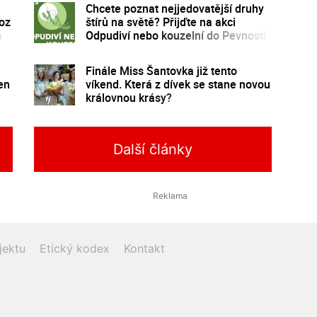
Chcete poznat nejjedovatější druhy
voz
štírů na světě? Přijďte na akci
n
Odpudiví nebo kouzelní do Pevnosti
poznání
Finále Miss Šantovka již tento
en
víkend. Která z dívek se stane novou
královnou krásy?
Další články
jektu
Etický kodex
Kontakt