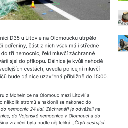
nici D35 u Litovle na Olomoucku utrpělo
 či odřeniny, část z nich však má i středně
i do tří nemocnic, řekl mluvčí záchranné
ii sjel do příkopu. Dálnice je kvůli nehodě
edlejších cestách, uvedla policejní mluvčí
čů bude dálnice uzavřená přibližně do 15:00.
ru z Mohelnice na Olomouc mezi Litovlí a
 o několik stromů a naklonil se nakonec do
o nemocnic 24 lidí. Záchranáři je odváželi na
cnice, do Vojenské nemocnice v Olomouci a do
ina zranění byla podle něj lehká.
„Čtyři cestující