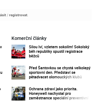
ásit
/
registrovat
.
Komerční články
 v
Silou lví, vzletem sokolím! Sokolský
běh republiky spustil registrace
běžců
Před Šantovkou se chystá velkolepý
mu
sportovní den. Představí se
pětadvacet olomouckých klubů
o
Ochrana zdraví jako priorita.
Honeywell nachystal pro
zaměstnance speciální preventivní
program