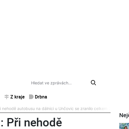
Z kraje
Drbna
ehodě autobusu na dálnici u Unčovic se zranilo celkem 24 lidí
Nej
 Při nehodě