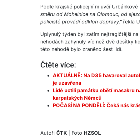
Podle krajské policejní mluvčí Urbánkové s
směru od Mohelnice na Olomouc, od sjez
policisté provádí odklon dopravy,"
řekla U
Uplynulý týden byl zatím nejtragičtější na
nehodách zahynuly víc než dvě desítky lid
této nehodě bylo zraněno šest lidí.
Čtěte více:
AKTUÁLNĚ: Na D35 havaroval autobu
je uzavřena
Lidé uctili památku obětí masakru 
karpatských Němců
POČASÍ NA PONDĚLÍ: Čeká nás krás
Autoři
ČTK
| Foto
HZSOL