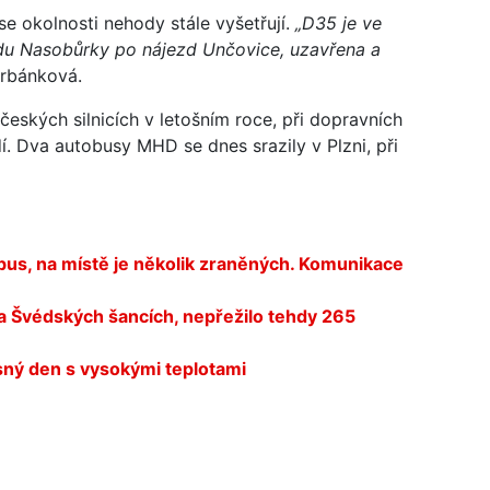
e okolnosti nehody stále vyšetřují.
„D35 je ve
du Nasobůrky po nájezd Unčovice, uzavřena a
rbánková.
 českých silnicích v letošním roce, při dopravních
í. Dva autobusy MHD se dnes srazily v Plzni, při
s, na místě je několik zraněných. Komunikace
na Švédských šancích, nepřežilo tehdy 265
ný den s vysokými teplotami