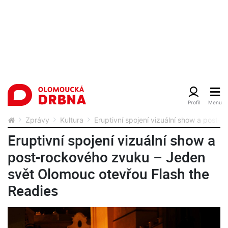
Zprávy
Kultura
Eruptivní spojení vizuální show a post
Eruptivní spojení vizuální show a
post-rockového zvuku – Jeden
svět Olomouc otevřou Flash the
Readies