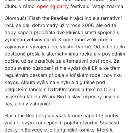
Clubu v rámci
opening party
festivalu. Vstup zdarma.
Olomoučtí Flash the Readies hrající indie alternativní
rock se dali dohromady už v roce 2006, ale od té
doby kapela prodělala dvě klinické smrti spojené s
výměnou většiny členů. Kromě toho však prošla
zajímavým vývojem i ve vlastní tvorbě. Od indie rocku
postupně přešla k alternativnímu rocku a v posledním
počinu už se označuje za alternativní post rock. Za
dobu svého působení stihla vydat dvě EP a ke třem
regulérním deskám přidala v loňském roce i novinku
Kayos. Album vyšlo na vinylu a digitálně pod
belgickým labelem DUNK!records a také na CD u
asijského labelu Weary Bird a slaví úspěchy nejen u
nás, ale i v zahraničí.
Flash the Readies jsou však kromě nápadité hudby
známi i svým koncepčním pojetím tvorby. Součástí
desky In Belvedere je i originální komiks, který k