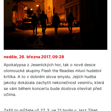
neděle, 26. března 2017, 09:28
Apokalypsa z Jesenických hor, tak o nové desce
olomoucké skupiny Flash the Readies mluví hudební
kritika. A to v dobrém slova smyslu. Jejich hudba
jakoby dokázala zachytit nekonečnost vesmíru, která
se vám během koncertu bude doslova otevírat před
očima.
Zažít to můžete už 27. 3. ve 21 hodin v Jazz Tibet