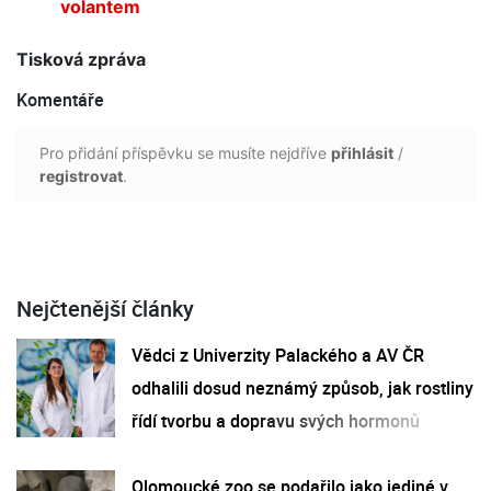
volantem
Tisková zpráva
Komentáře
Pro přidání příspěvku se musíte nejdříve
přihlásit
/
registrovat
.
Nejčtenější články
Vědci z Univerzity Palackého a AV ČR
odhalili dosud neznámý způsob, jak rostliny
řídí tvorbu a dopravu svých hormonů
Olomoucké zoo se podařilo jako jediné v