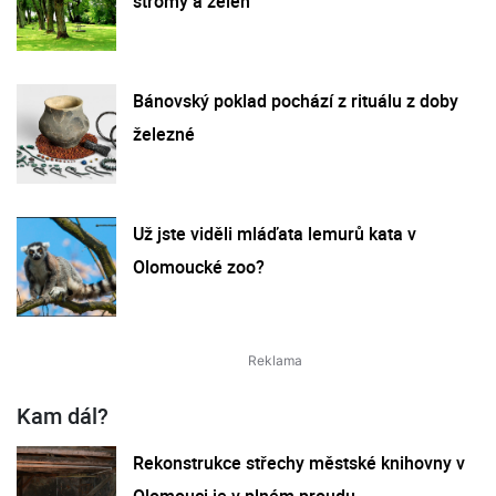
stromy a zeleň
Bánovský poklad pochází z rituálu z doby
železné
Už jste viděli mláďata lemurů kata v
Olomoucké zoo?
Kam dál?
Rekonstrukce střechy městské knihovny v
Olomouci je v plném proudu