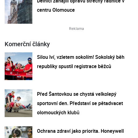
Dělníci zahájili opravu střechy radnice v
centru Olomouce
Komerční články
Silou lví, vzletem sokolím! Sokolský běh
republiky spustil registrace běžců
Před Šantovkou se chystá velkolepý
sportovní den. Představí se pětadvacet
olomouckých klubů
Ochrana zdraví jako priorita. Honeywell