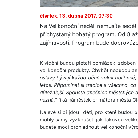
čtvrtek, 13. dubna 2017, 07:30
Na Velikonoční neděli nemusíte sedě
přichystaný bohatý program. Od 8 až
zajímavostí. Program bude doprováze
K vidění budou pletaři pomlázek, zdobení
velikonoční produkty. Chybět nebudou ani
oslavy bývají každoročně velmi oblíbené, p
letos. Připomínat si tradice a všechno, c
důležitější. Spousta dnešních městských d
nezná,“
říká náměstek primátora města O
Na své si přijdou i děti, pro které budou 
mohly samy vyzkoušet, jak takovou velik
budete moci prohlédnout velikonoční výr