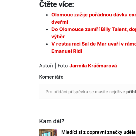
Čtěte více:
Olomouc zažije pořádnou dávku exoti
dveřmi
Do Olomouce zamíří Billy Talent, d
výběr
V restauraci Sal de Mar uvaří v rá
Emanuel Ridi
Autoři
| Foto
Jarmila Kráčmarová
Komentáře
Pro přidání příspěvku se musíte nejdříve
přihl
Kam dál?
Mladíci si z dopravní značky udělal