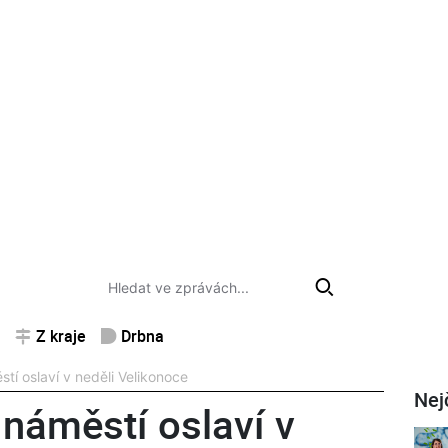
Z kraje
Drbna
í oslaví v neděli Velikonoce
Nej
náměstí oslaví v