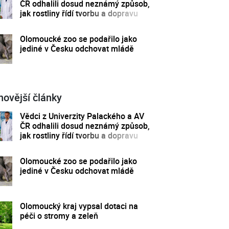
ČR odhalili dosud neznámý způsob,
jak rostliny řídí tvorbu a dopravu
svých hormonů
Olomoucké zoo se podařilo jako
jediné v Česku odchovat mládě
novější články
Vědci z Univerzity Palackého a AV
ČR odhalili dosud neznámý způsob,
jak rostliny řídí tvorbu a dopravu
svých hormonů
Olomoucké zoo se podařilo jako
jediné v Česku odchovat mládě
Olomoucký kraj vypsal dotaci na
péči o stromy a zeleň