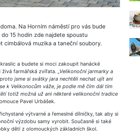
t doma. Na Horním náměstí pro vás bude
 do 15 hodin zde najdete spoustu
t cimbálová muzika a taneční soubory.
 kraslic a budete si moci zakoupit hanácké
 živá farmářská zvířata.
„Velikonoční jarmarky a
roto jsme si svátky jara nechtěli nechat ujít ani
o se k Velikonocům váže, je podle mě čím dál tím
ětí totiž možná už ani některé velikonoční tradice
lomouce Pavel Urbášek.
přichystané výtvarné a řemeslné dílničky, tak aby si
onoční výzdobu samy vyrobit. Současně si také
obky dětí z olomouckých základních škol.