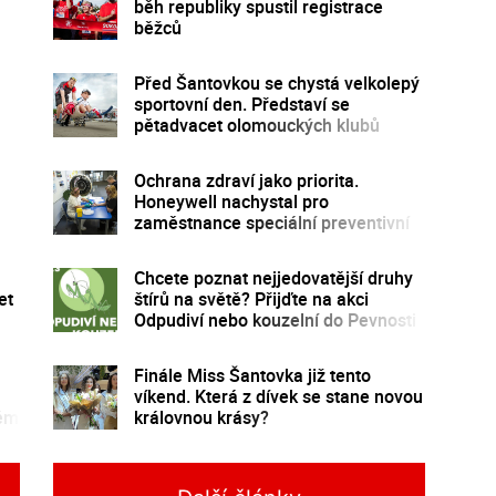
běh republiky spustil registrace
běžců
Před Šantovkou se chystá velkolepý
sportovní den. Představí se
pětadvacet olomouckých klubů
Ochrana zdraví jako priorita.
Honeywell nachystal pro
zaměstnance speciální preventivní
program
Chcete poznat nejjedovatější druhy
et
štírů na světě? Přijďte na akci
Odpudiví nebo kouzelní do Pevnosti
poznání
Finále Miss Šantovka již tento
víkend. Která z dívek se stane novou
kém
královnou krásy?