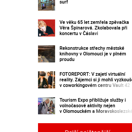
surf
Ve věku 65 let zemřela zpěvačka
Věra Špinarová. Zkolabovala při
koncertu v Čáslavi
Rekonstrukce střechy městské
knihovny v Olomouci je v plném
proudu
FOTOREPORT: V zajetí virtuální
reality. Zájemci si ji mohli vyzkouš
v coworkingovém centru Vault 42
Tourism Expo přibližuje služby i
volnočasové aktivity nejen
v Olomouckém a Moravskoslezs
kraji