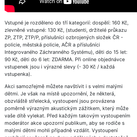
Vstupné je rozděleno do tří kategorií: dospělí: 160 Kč,
zlevněné vstupné: 130 Kč, (studenti, držitelé průkazu
ZP, ZTP, ZTP/P, příslušníci ozbrojených složek ČR -
policie, městská policie, AČR a příslušníci
Integrovaného Záchranného Systému), děti do 15 let:
90 Kč, děti do 6 let: ZDARMA. Při online objednávce
vstupenek jsou i výrazné slevy (- 30 Kč / každá
vstupenka).
Akci samozřejmě můžete navštívit i s velmi malými
dětmi. Je však na místě upozornění, že některá,
obzvláště střelecká, vystoupení jsou provázena
poměrně výrazným akustickým zážitkem, který může
vaše dítě vylekat. Před každým takovým vystoupením
moderátor akce upozorní publikum, aby se rodiče s
malými dětmi mohli případně vzdálit. Vystoupení