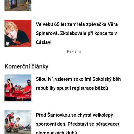
Ve věku 65 let zemřela zpěvačka Věra
Špinarová. Zkolabovala při koncertu v
Čáslavi
Komerční články
Silou lví, vzletem sokolím! Sokolský běh
republiky spustil registrace běžců
Před Šantovkou se chystá velkolepý
sportovní den. Představí se pětadvacet
olomouckých klubů