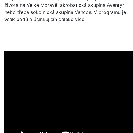
života na Velké Moravě, akrobatická skupina Aventyr
nebo třeba sokolnická skupina Vancos. V programu je
však bodů a účinkujícíh daleko více: