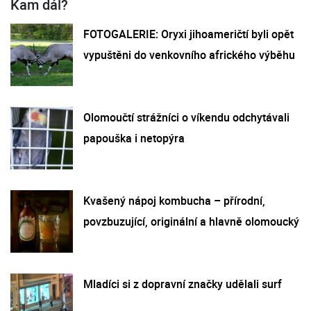
Kam dál?
FOTOGALERIE: Oryxi jihoameričtí byli opět
vypuštěni do venkovního afrického výběhu
Olomoučtí strážníci o víkendu odchytávali
papouška i netopýra
Kvašený nápoj kombucha – přírodní,
povzbuzující, originální a hlavně olomoucký
Mladíci si z dopravní značky udělali surf