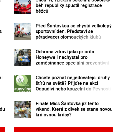
běh republiky spustil registrace
běžců
Před Šantovkou se chystá velkolepý
s
sportovní den. Představí se
pětadvacet olomouckých klubů
Ochrana zdraví jako priorita.
Honeywell nachystal pro
zaměstnance speciální preventivní
program
al
Chcete poznat nejjedovatější druhy
štírů na světě? Přijďte na akci
Odpudiví nebo kouzelní do Pevnosti
poznání
i
Finále Miss Šantovka již tento
vdu
víkend. Která z dívek se stane novou
královnou krásy?