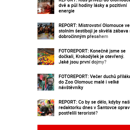
dvě a půl hodiny lásky a pozitivní
energie
REPORT: Mistrovství Olomouce ve
stolním šestiboji je skvělá zábava 
dobročinným přesahem
FOTOREPORT: Konečně jsme se
dočkali, Krokodýlek je otevřený.
Jaké jsou první dojmy?
FOTOREPORT: Večer duchů přilák
do Zoo Olomouc malé i velké
návštěvníky
REPORT: Co by se dělo, kdyby naš
redaktorku dnes v Šantovce opra
postřelili teroristé?