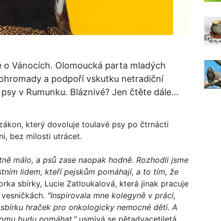
ě o Vánocích. Olomoucká parta mladých
dohromady a podpoří vskutku netradiční
 psy v Rumunku. Bláznivé? Jen čtěte dále...
zákon, který dovoluje toulavé psy po čtrnácti
, bez milosti utrácet.
stně málo, a psů zase naopak hodně. Rozhodli jsme
tním lidem, kteří pejskům pomáhají, a to tím, že
torka sbírky, Lucie Zatloukalová, která jinak pracuje
h vesničkách.
"Inspirovala mne kolegyně v práci,
 sbírku hraček pro onkologicky nemocné děti. A
 komu budu pomáhat,"
usmívá se pětadvacetiletá