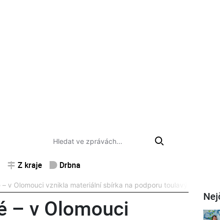
Z kraje
Drbna
é – v Olomouci vznikla materiální sbírka na podporu toulavých psů 
Nej
é – v Olomouci