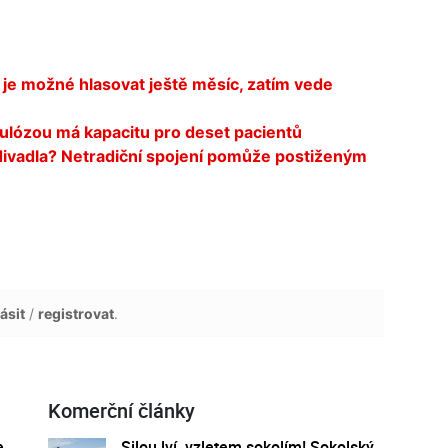
je možné hlasovat ještě měsíc, zatím vede
ulózou má kapacitu pro deset pacientů
divadla? Netradiční spojení pomůže postiženým
ásit
/
registrovat
.
Komerční články
e
Silou lví, vzletem sokolím! Sokolský