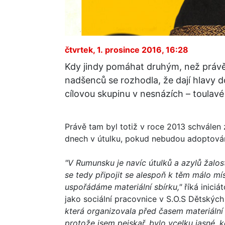
čtvrtek, 1. prosince 2016, 16:28
Kdy jindy pomáhat druhým, než práv
nadšenců se rozhodla, že dají hlavy 
cílovou skupinu v nesnázích – toulavé
Právě tam byl totiž v roce 2013 schválen 
dnech v útulku, pokud nebudou adoptováni
"V Rumunsku je navíc útulků a azylů žalo
se tedy připojit se alespoň k těm málo mís
uspořádáme materiální sbírku,"
říká iniciá
jako sociální pracovnice v S.O.S Dětskýc
která organizovala před časem materiální
protože jsem pejskař, bylo vcelku jasné,