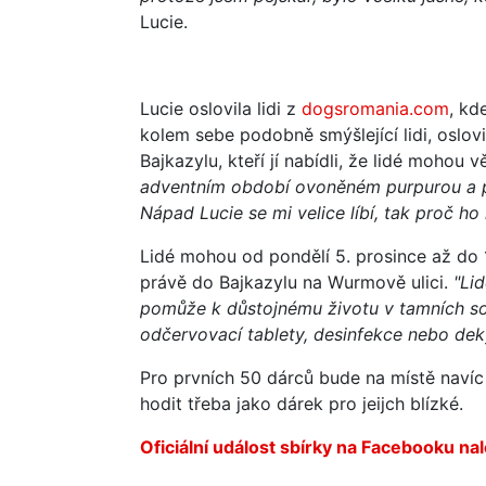
Lucie.
Lucie oslovila lidi z
dogsromania.com
, kd
kolem sebe podobně smýšlející lidi, oslo
Bajkazylu, kteří jí nabídli, že lidé mohou 
adventním období ovoněném purpurou a per
Nápad Lucie se mi velice líbí, tak proč ho
Lidé mohou od pondělí 5. prosince až do 
právě do Bajkazylu na Wurmově ulici.
"Li
pomůže k důstojnému životu v tamních so
odčervovací tablety, desinfekce nebo dek
Pro prvních 50 dárců bude na místě navíc 
hodit třeba jako dárek pro jeijch blízké.
Oficiální událost sbírky na Facebooku na