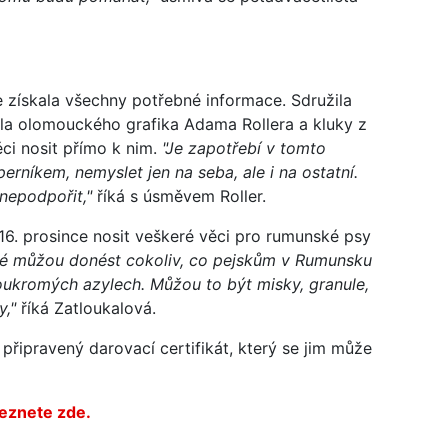
e získala všechny potřebné informace. Sdružila
vila olomouckého grafika Adama Rollera a kluky z
věci nosit přímo k nim.
"Je zapotřebí v tomto
níkem, nemyslet jen na seba, ale i na ostatní.
 nepodpořit,"
říká s úsměvem Roller.
16. prosince nosit veškeré věci pro rumunské psy
dé můžou donést cokoliv, co pejskům v Rumunsku
ukromých azylech. Můžou to být misky, granule,
y,"
říká Zatloukalová.
připravený darovací certifikát, který se jim může
leznete zde.