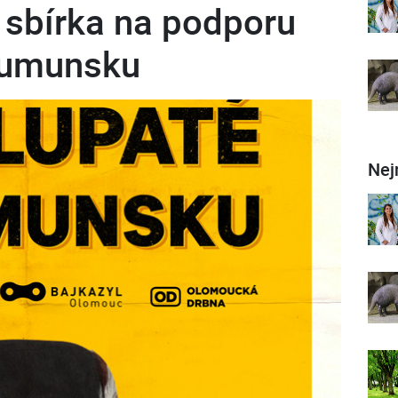
í sbírka na podporu
Rumunsku
Nej