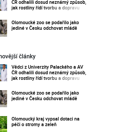
ČR odhalili dosud neznámý způsob,
jak rostliny řídí tvorbu a dopravu
svých hormonů
Olomoucké zoo se podařilo jako
jediné v Česku odchovat mládě
novější články
Vědci z Univerzity Palackého a AV
ČR odhalili dosud neznámý způsob,
jak rostliny řídí tvorbu a dopravu
svých hormonů
Olomoucké zoo se podařilo jako
jediné v Česku odchovat mládě
Olomoucký kraj vypsal dotaci na
péči o stromy a zeleň