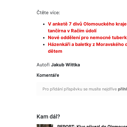
Čtěte více:
V anketě 7 divů Olomouckého kraje 
tančírna v Račím údolí
Nové oddělení pro nemocné tuberk
Házenkáři a baletky z Moravského 
dětem
Autoři
Jakub Wittka
Komentáře
Pro přidání příspěvku se musíte nejdříve
přihl
Kam dál?
REPORT: Klus přivezl do Olomouc