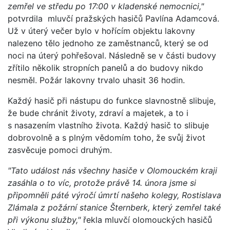
zemřel ve středu po 17:00 v kladenské nemocnici,"
potvrdila mluvčí pražských hasičů Pavlína Adamcová.
Už v úterý večer bylo v hořícím objektu lakovny
nalezeno tělo jednoho ze zaměstnanců, který se od
noci na úterý pohřešoval. Následně se v části budovy
zřítilo několik stropních panelů a do budovy nikdo
nesměl. Požár lakovny trvalo uhasit 36 hodin.
Každý hasič při nástupu do funkce slavnostně slibuje,
že bude chránit životy, zdraví a majetek, a to i
s nasazením vlastního života. Každý hasič to slibuje
dobrovolně a s plným vědomím toho, že svůj život
zasvěcuje pomoci druhým.
"Tato událost nás všechny hasiče v Olomouckém kraji
zasáhla o to víc, protože právě 14. února jsme si
připomněli páté výročí úmrtí našeho kolegy, Rostislava
Zlámala z požární stanice Šternberk, který zemřel také
při výkonu služby,"
řekla mluvčí olomouckých hasičů