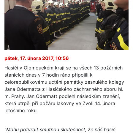
pátek, 17. února 2017, 10:56
Hasiči v Olomouckém kraji se na všech 13 požárních
stanicích dnes v 7 hodin ráno připojili k
celorepublikovému uctění památky zesnulého kolegy
Jana Odermatta z Hasičského záchranného sboru hl.
m. Prahy. Jan Odermatt podlehl následkům zranění,
která utrpěl při požáru lakovny ve Zvoli 14. února
letošního roku.
"Mohu potvrdit smutnou skutečnost, že náš hasič