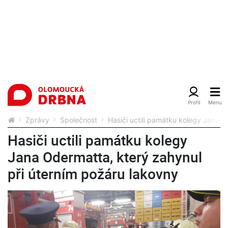
Zprávy
Společnost
Hasiči uctili památku kolegy Jana O
Hasiči uctili památku kolegy
Jana Odermatta, který zahynul
při úterním požáru lakovny