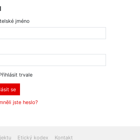
l
telské jméno
Přihlásit trvale
lásit se
něli jste heslo?
jektu
Etický kodex
Kontakt