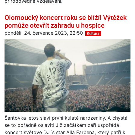
přírodovědné vzdělávání.
Olomoucký koncert roku se blíží! Výtěžek
pomůže otevřít zahradu u hospice
pondělí, 24. července 2023, 22:50
Kultura
Šantovka letos slaví první kulaté narozeniny. A chystá
se to pořádně oslavit! Již začátkem září uspořádá
koncert světové DJ´s star Alla Farbena, který patří k