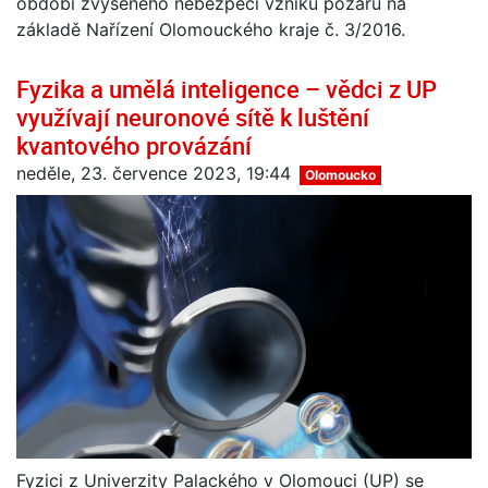
období zvýšeného nebezpečí vzniku požárů na
základě Nařízení Olomouckého kraje č. 3/2016.
Fyzika a umělá inteligence – vědci z UP
využívají neuronové sítě k luštění
kvantového provázání
neděle, 23. července 2023, 19:44
Olomoucko
Fyzici z Univerzity Palackého v Olomouci (UP) se