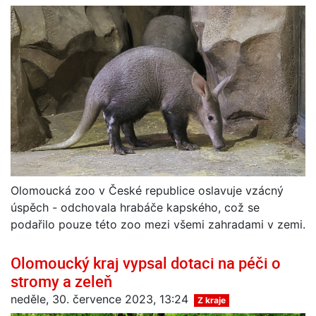
Olomoucká zoo v České republice oslavuje vzácný
úspěch - odchovala hrabáče kapského, což se
podařilo pouze této zoo mezi všemi zahradami v zemi.
Olomoucký kraj vypsal dotaci na péči o
stromy a zeleň
neděle, 30. července 2023, 13:24
Z kraje