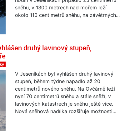
sněhu, v 1300 metrech nad mořem leží
okolo 110 centimetrů sněhu, na závětrných...
yhlášen druhý lavinový stupeň,
ře
íky
V Jeseníkách byl vyhlášen druhý lavinový
stupeň, během týdne napadlo až 20
centimetrů nového sněhu. Na Ovčárně leží
nyní 70 centimetrů sněhu a stále sněží, v
lavinových katastrech je sněhu ještě více.
Nová sněhová nadílka rozšiřuje možnosti...