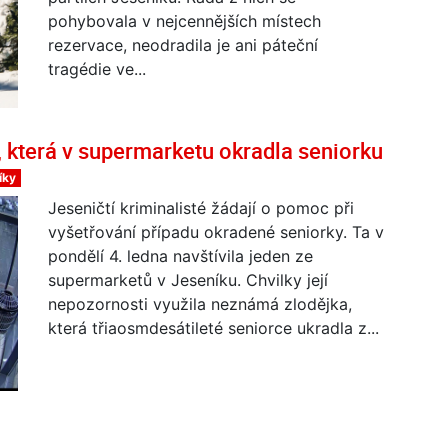
pohybovala v nejcennějších místech
rezervace, neodradila je ani páteční
tragédie ve...
, která v supermarketu okradla seniorku
íky
Jeseničtí kriminalisté žádají o pomoc při
vyšetřování případu okradené seniorky. Ta v
pondělí 4. ledna navštívila jeden ze
supermarketů v Jeseníku. Chvilky její
nepozornosti využila neznámá zlodějka,
která třiaosmdesátileté seniorce ukradla z...