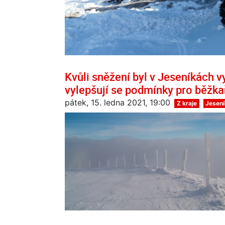
Kvůli sněžení byl v Jeseníkách v
vylepšují se podmínky pro běžka
pátek, 15. ledna 2021, 19:00
Z kraje
Jesen