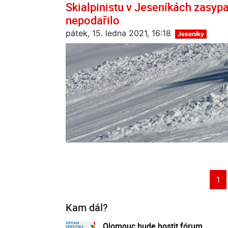
Skialpinistu v Jeseníkách zasypa
nepodařilo
pátek, 15. ledna 2021, 16:18
Jeseníky
1
Kam dál?
Olomouc bude hostit fórum