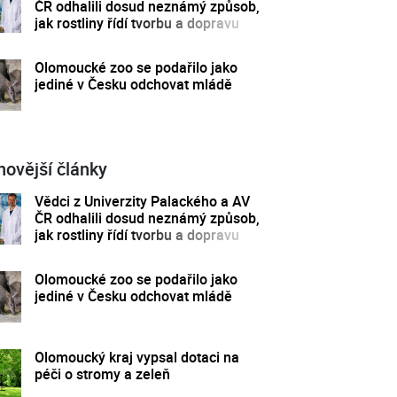
ČR odhalili dosud neznámý způsob,
jak rostliny řídí tvorbu a dopravu
svých hormonů
Olomoucké zoo se podařilo jako
jediné v Česku odchovat mládě
novější články
Vědci z Univerzity Palackého a AV
ČR odhalili dosud neznámý způsob,
jak rostliny řídí tvorbu a dopravu
svých hormonů
Olomoucké zoo se podařilo jako
jediné v Česku odchovat mládě
Olomoucký kraj vypsal dotaci na
péči o stromy a zeleň