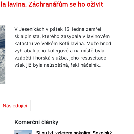
la lavina. Záchranářům se ho oživit
V Jeseníkách v pátek 15. ledna zemřel
skialpinista, kterého zasypala v lavinovém
katastru ve Velkém Kotli lavina. Muže hned
vyhrabali jeho kolegové a na místě byla
vzápětí i horská služba, jeho resuscitace
však již byla neúspěšná, řekl náčelník...
Následující
Komerční články
Silou lví, vzletem sokolím! Sokolský