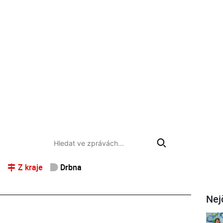
Z kraje
Drbna
Nej