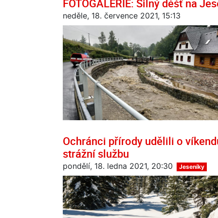
FOTOGALERIE: Silný déšť na Jes
neděle, 18. července 2021, 15:13
Ochránci přírody udělili o víkend
strážní službu
pondělí, 18. ledna 2021, 20:30
Jeseníky