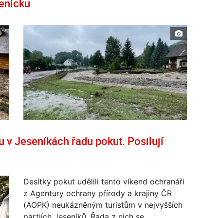
enicku
u v Jeseníkách řadu pokut. Posilují
Desítky pokut udělili tento víkend ochranáři
z Agentury ochrany přírody a krajiny ČR
(AOPK) neukázněným turistům v nejvyšších
partiích Jeseníků. Řada z nich se