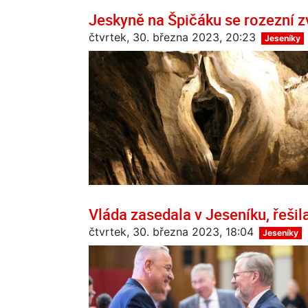
Jeskyně na Špičáku se rozezní z
čtvrtek, 30. března 2023, 20:23
Jeseníky
Vláda zasedala v Jeseníku, řešil
čtvrtek, 30. března 2023, 18:04
Jeseníky