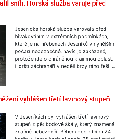
alil sníh. Horská služba varuje před
Jesenická horská služba varovala před
bivakováním v extrémních podmínkách,
které je na hřebenech Jeseníků v nynějším
počasí nebezpečné, navíc je zakázané,
protože jde o chráněnou krajinnou oblast.
Horští záchranáři v neděli brzy ráno řešili...
něžení vyhlášen třetí lavinový stupeň
V Jeseníkách byl vyhlášen třetí lavinový
stupeň z pětibodové škály, který znamená
značné nebezpečí. Během posledních 24
hodin v Jeseníkách připadlo 25 centimetrů