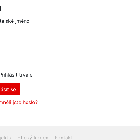
l
telské jméno
Přihlásit trvale
lásit se
něli jste heslo?
jektu
Etický kodex
Kontakt