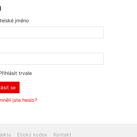
l
telské jméno
Přihlásit trvale
lásit se
něli jste heslo?
jektu
Etický kodex
Kontakt