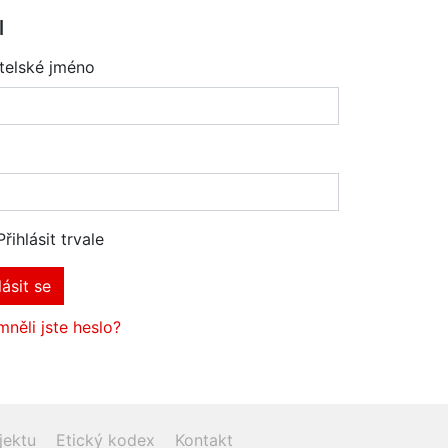
l
telské jméno
Přihlásit trvale
lásit se
něli jste heslo?
jektu
Etický kodex
Kontakt