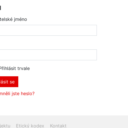
l
telské jméno
Přihlásit trvale
lásit se
něli jste heslo?
jektu
Etický kodex
Kontakt