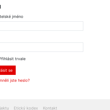
l
telské jméno
Přihlásit trvale
lásit se
něli jste heslo?
jektu
Etický kodex
Kontakt