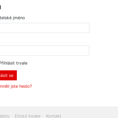
l
telské jméno
Přihlásit trvale
lásit se
něli jste heslo?
jektu
Etický kodex
Kontakt