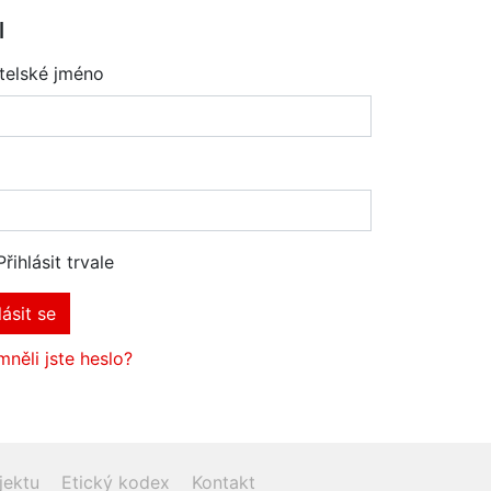
l
telské jméno
Přihlásit trvale
lásit se
něli jste heslo?
jektu
Etický kodex
Kontakt