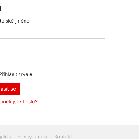
l
telské jméno
Přihlásit trvale
lásit se
něli jste heslo?
jektu
Etický kodex
Kontakt