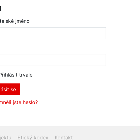
l
telské jméno
Přihlásit trvale
lásit se
něli jste heslo?
jektu
Etický kodex
Kontakt