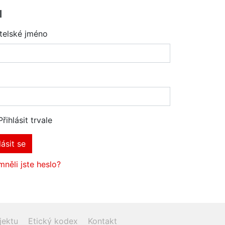
l
telské jméno
Přihlásit trvale
lásit se
něli jste heslo?
jektu
Etický kodex
Kontakt