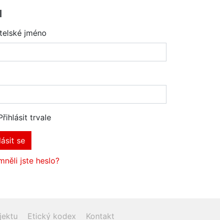
l
telské jméno
Přihlásit trvale
lásit se
něli jste heslo?
jektu
Etický kodex
Kontakt