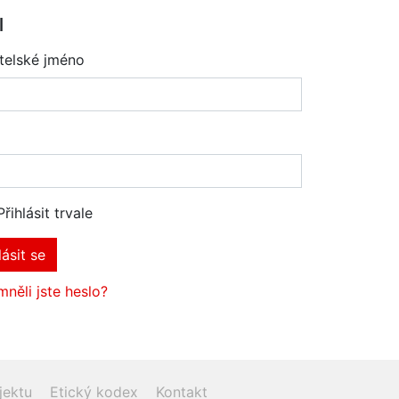
l
telské jméno
Přihlásit trvale
lásit se
něli jste heslo?
jektu
Etický kodex
Kontakt