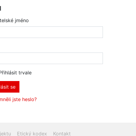
l
telské jméno
Přihlásit trvale
lásit se
něli jste heslo?
jektu
Etický kodex
Kontakt