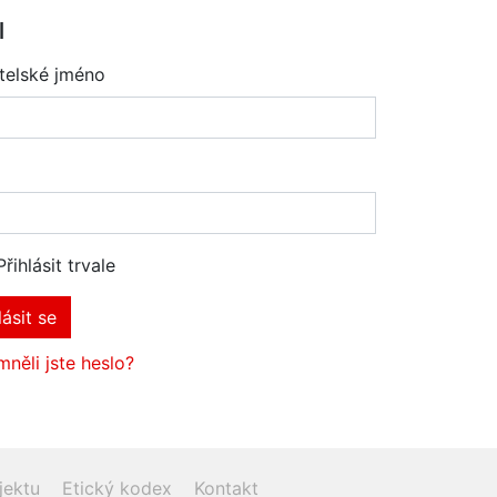
l
telské jméno
Přihlásit trvale
lásit se
něli jste heslo?
jektu
Etický kodex
Kontakt