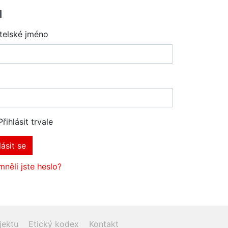
l
telské jméno
Přihlásit trvale
lásit se
něli jste heslo?
jektu
Etický kodex
Kontakt