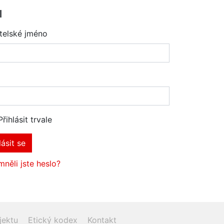
l
telské jméno
Přihlásit trvale
lásit se
něli jste heslo?
jektu
Etický kodex
Kontakt